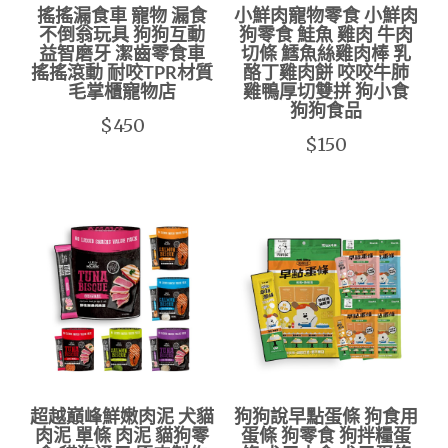
搖搖漏食車 寵物 漏食
小鮮肉寵物零食 小鮮肉
不倒翁玩具 狗狗互動
狗零食 鮭魚 雞肉 牛肉
益智磨牙 潔齒零食車
切條 鱈魚絲雞肉棒 乳
搖搖滾動 耐咬TPR材質
酪丁雞肉餅 咬咬牛肺
毛掌櫃寵物店
雞鴨厚切雙拼 狗小食
狗狗食品
$450
$150
超越巔峰鮮嫩肉泥 犬貓
狗狗說早點蛋條 狗食用
肉泥 單條 肉泥 貓狗零
蛋條 狗零食 狗拌糧蛋