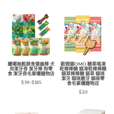
纖嚼無穀蔬食健齒棒 犬
歐姆貓OMO 糖果喵凍
用潔牙骨 潔牙棒 狗零
乾棒棒糖 貓凍乾棒棒糖
食 潔牙骨毛掌櫃寵物店
貓草棒棒糖 貓草 貓咪
潔牙 貓咪磨牙 貓咪零
$39-$185
食毛掌櫃寵物店
$20