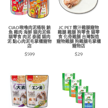
CIAO啾嚕肉泥桶裝 鮪
JC PET 嫩汁雞腿寵物
魚 雞肉 海鮮 貓肉泥條
雞腿 雞腿 狗零食 貓零
貓零食 肉泥 泰國 貓肉
食 化骨雞腿 台灣製造
泥 點心肉泥毛掌櫃寵物
寵物雞腿 狗雞腿毛掌櫃
店
寵物店
$599
$29