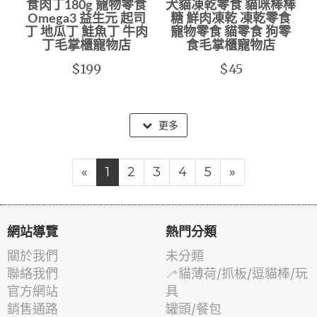
食肉丁180g 寵物零食
犬貓凍乾零食 貓咪棒棒
Omega3 益生元 起司
糖 鮮肉凍乾 凍乾零食
丁 地瓜丁 鮭魚丁 牛肉
寵物零食 貓零食 狗零
丁毛掌櫃寵物店
食毛掌櫃寵物店
$199
$45
更多
«
1
2
3
4
5
»
網站導覽
熱門分類
關於我們
未分類
聯絡我們
🦯貓薄荷/抓板/逗貓棒/玩
官方網站
具
銷售通路
罐頭/餐包