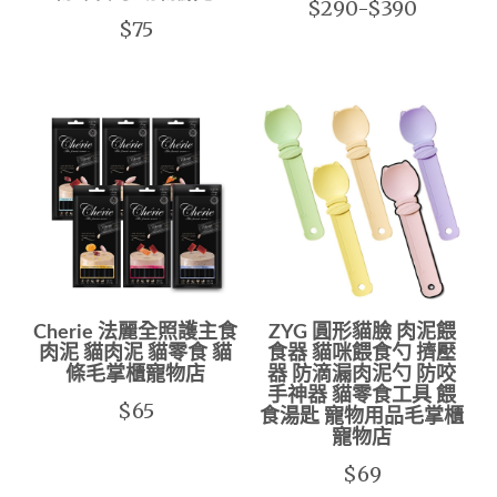
$290-$390
$75
Cherie 法麗全照護主食
ZYG 圓形貓臉 肉泥餵
肉泥 貓肉泥 貓零食 貓
食器 貓咪餵食勺 擠壓
條毛掌櫃寵物店
器 防滴漏肉泥勺 防咬
手神器 貓零食工具 餵
$65
食湯匙 寵物用品毛掌櫃
寵物店
$69