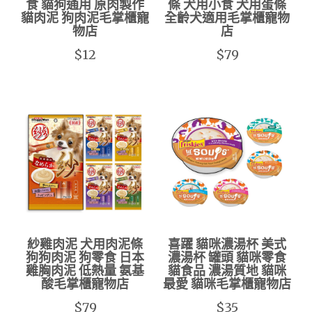
食 貓狗通用 原肉製作
條 犬用小食 犬用蛋條
貓肉泥 狗肉泥毛掌櫃寵
全齡犬適用毛掌櫃寵物
物店
店
$12
$79
紗雞肉泥 犬用肉泥條
喜躍 貓咪濃湯杯 美式
狗狗肉泥 狗零食 日本
濃湯杯 罐頭 貓咪零食
雞胸肉泥 低熱量 氨基
貓食品 濃湯質地 貓咪
酸毛掌櫃寵物店
最愛 貓咪毛掌櫃寵物店
$79
$35