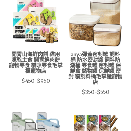
開胃山海鮮肉餅 貓用
anya彈蓋密封罐 飼料
凍乾主食 開胃鮮肉餅
桶 防水密封罐 飼料防
寵物零食 貓咪零食毛掌
潮桶 零食罐 密封罐 保
櫃寵物店
鮮盒 儲物罐 保鮮罐 密
封 貓飼料桶毛掌櫃寵物
$450-$950
店
$350-$550