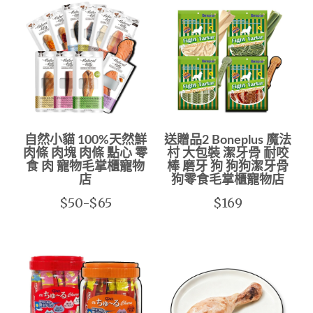
自然小貓 100%天然鮮
送贈品2 Boneplus 魔法
肉條 肉塊 肉條 點心 零
村 大包裝 潔牙骨 耐咬
食 肉 寵物毛掌櫃寵物
棒 磨牙 狗 狗狗潔牙骨
店
狗零食毛掌櫃寵物店
$50-$65
$169