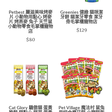
Petbest 麗滋美味烤麥
Greenies 健綠 貓咪潔
片 小動物用點心 烤麥
牙餅 貓潔牙零食 潔牙
片 烤燕麥 兔子 天竺鼠
骨毛掌櫃寵物店
小動物零食毛掌櫃寵物
$129
店
$80
Cat Glory 驕傲貓 蛋黃
Pet Village 魔法村 鼠兔