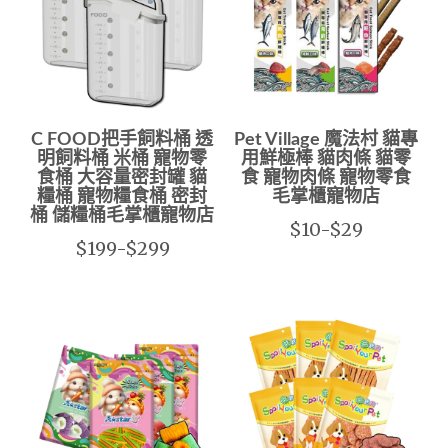
C FOOD把手飼料桶 透
Pet Village 魔法村 貓專
明飼料桶 米桶 寵物零
用鮮極棒 貓肉條 貓零
食桶 大容量密封罐 貓
食 寵物肉條 寵物零食
糧桶 寵物糧食桶 密封
毛掌櫃寵物店
桶 儲糧桶毛掌櫃寵物店
$10-$29
$199-$299