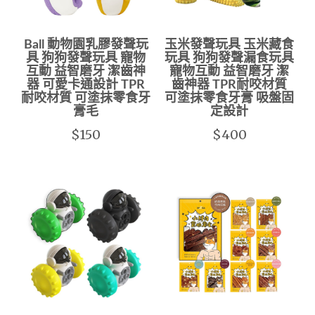
Ball 動物園乳膠發聲玩
玉米發聲玩具 玉米藏食
具 狗狗發聲玩具 寵物
玩具 狗狗發聲漏食玩具
互動 益智磨牙 潔齒神
寵物互動 益智磨牙 潔
器 可愛卡通設計 TPR
齒神器 TPR耐咬材質
耐咬材質 可塗抹零食牙
可塗抹零食牙膏 吸盤固
膏毛
定設計
$150
$400