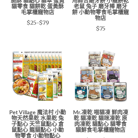
脆酥 貓點心 貓草 蛋黃
用綜合磨牙餅 小寵餅乾
貓零食 貓餅乾 蛋黃酥
老鼠 兔子 磨牙棒 磨牙
毛掌櫃寵物店
餅 小動物零食毛掌櫃寵
物店
$25-$79
$75
Pet Village 魔法村 小動
Mr.凍乾 喵貓凍 鮮肉凍
物天然果乾 水果乾 兔
乾 貓凍乾 貓咪凍乾 原
子點心 天竺鼠點心 倉
肉凍乾 貓點心 貓零食
鼠點心 龍貓點心 小動
貓鮮食毛掌櫃寵物店
物零食 小動物點心