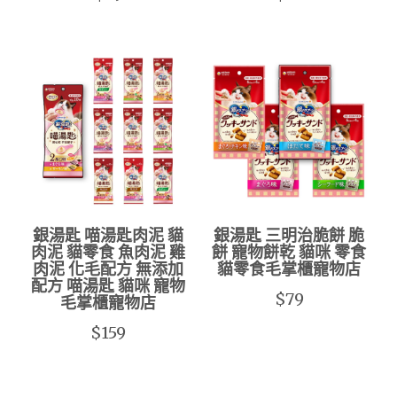
銀湯匙 喵湯匙肉泥 貓
銀湯匙 三明治脆餅 脆
肉泥 貓零食 魚肉泥 雞
餅 寵物餅乾 貓咪 零食
肉泥 化毛配方 無添加
貓零食毛掌櫃寵物店
配方 喵湯匙 貓咪 寵物
$79
毛掌櫃寵物店
$159