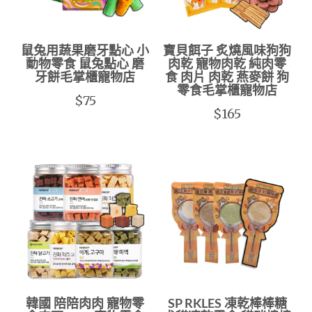
鼠兔用蔬果磨牙點心 小
寶貝餌子 炙燒風味狗狗
動物零食 鼠兔點心 磨
肉乾 寵物肉乾 純肉零
牙餅毛掌櫃寵物店
食 肉片 肉乾 燕麥餅 狗
零食毛掌櫃寵物店
$75
$165
韓國 陪陪肉肉 寵物零
SP RKLES 凍乾棒棒糖