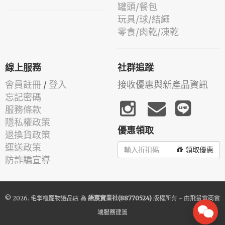
罐頭/餐包
玩具/球/結繩
零食/肉乾/凍乾
線上服務
社群追蹤
會員註冊
/
登入
接收優惠與新產品資訊
忘記密碼
服務條款
隱私權政策
優惠領取
退換貨政策
運送政策
領取優惠
防詐騙宣導
© 2026.
毛掌櫃寵物選品店
為
語宸實業社(88770524)
版權所有 - 由
飛鼠電商雲
端服務
建置