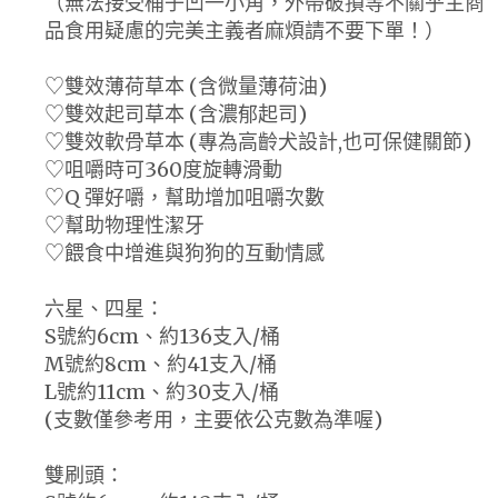
（無法接受桶子凹一小角，外帶破損等不關乎主商
品食用疑慮的完美主義者麻煩請不要下單！）
♡雙效薄荷草本 (含微量薄荷油)
♡雙效起司草本 (含濃郁起司)
♡雙效軟骨草本 (專為高齡犬設計,也可保健關節)
♡咀嚼時可360度旋轉滑動
♡Q 彈好嚼，幫助增加咀嚼次數
♡幫助物理性潔牙
♡餵食中增進與狗狗的互動情感
六星、四星：
S號約6cm、約136支入/桶
M號約8cm、約41支入/桶
L號約11cm、約30支入/桶
(支數僅參考用，主要依公克數為準喔)
雙刷頭：