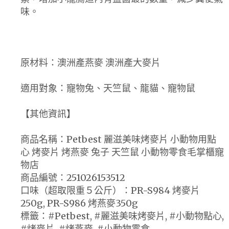
味。
原材料：澳洲產燕麥 澳洲產大麥片
適用對象：寵物兔、天竺鼠、龍貓、寵物鼠
【其他資訊】
商品名稱：Petbest 麗滋美味烤麥片 小動物用點
心 烤麥片 烤燕麥 兔子 天竺鼠 小動物零食毛掌櫃寵
物店
商品編號：251026153512
口味（超取限重５公斤）：PR-S984 烤麥片
250g, PR-S986 烤燕麥350g
標籤：#Petbest, #麗滋美味烤麥片, #小動物點心,
#烤麥片, #烤燕麥, #小動物零食