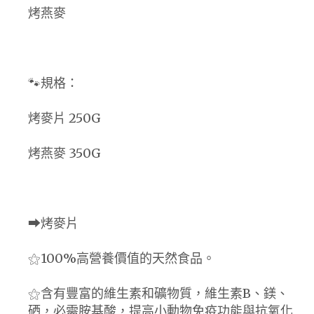
烤燕麥
🐾規格：
烤麥片 250G
烤燕麥 350G
⮕烤麥片
⚝100%高營養價值的天然食品。
⚝含有豐富的維生素和礦物質，維生素B、鎂、
硒，必需胺基酸，提高小動物免疫功能與抗氧化