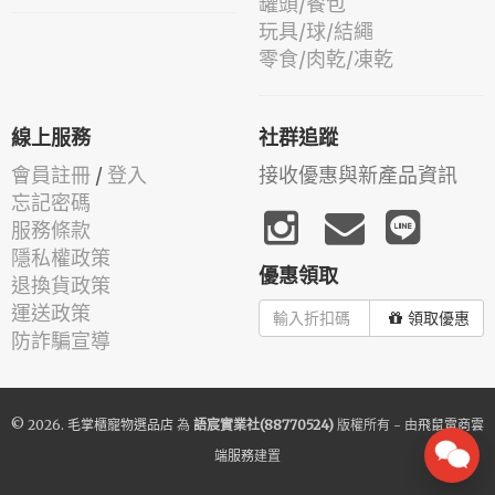
罐頭/餐包
玩具/球/結繩
零食/肉乾/凍乾
線上服務
社群追蹤
會員註冊
/
登入
接收優惠與新產品資訊
忘記密碼
服務條款
隱私權政策
優惠領取
退換貨政策
運送政策
領取優惠
防詐騙宣導
© 2026.
毛掌櫃寵物選品店
為
語宸實業社(88770524)
版權所有 - 由
飛鼠電商雲
端服務
建置