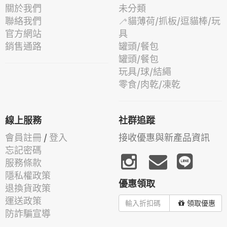
關於我們
未分類
聯絡我們
🦯貓薄荷/抓板/逗貓棒/玩
官方網站
具
銷售通路
罐頭/餐包
罐頭/餐包
玩具/球/結繩
零食/肉乾/凍乾
線上服務
社群追蹤
會員註冊
/
登入
接收優惠與新產品資訊
忘記密碼
服務條款
隱私權政策
優惠領取
退換貨政策
運送政策
領取優惠
防詐騙宣導