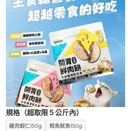
規格（超取限５公斤內）
雞肉蝦仁150g
鱈魚魷魚150g