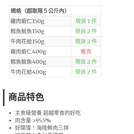
規格（超取限５公斤內）
雞肉蝦仁150g
現貨 1 件
鱈魚魷魚150g
現貨 2 件
牛肉花蛤150g
現貨 2 件
雞肉蝦仁400g
售完
鱈魚魷魚400g
現貨 2 件
牛肉花蛤400g
現貨 2 件
商品特色
主食級營養 超越零食的好吃
肉含量 >95.5%
好開胃！海陸鮮肉三拼