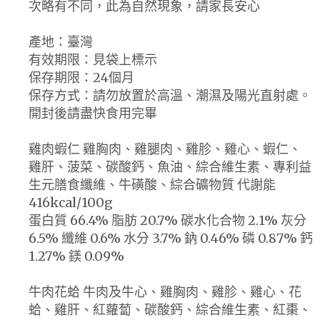
次略有不同，此為自然現象，請家長安心
產地：臺灣
有效期限：見袋上標示
保存期限：24個月
保存方式：請勿放置於高溫、潮濕及陽光直射處。
開封後請盡快食用完畢
雞肉蝦仁 雞胸肉、雞腿肉、雞胗、雞心、蝦仁、
雞肝、菠菜、碳酸鈣、魚油、綜合維生素、專利益
生元膳食纖維、牛磺酸、綜合礦物質 代謝能
416kcal/100g
蛋白質 66.4% 脂肪 20.7% 碳水化合物 2.1% 灰分
6.5% 纖維 0.6% 水分 3.7% 鈉 0.46% 磷 0.87% 鈣
1.27% 鎂 0.09%
牛肉花蛤 牛肉及牛心、雞胸肉、雞胗、雞心、花
蛤、雞肝、紅蘿蔔、碳酸鈣、綜合維生素、紅棗、