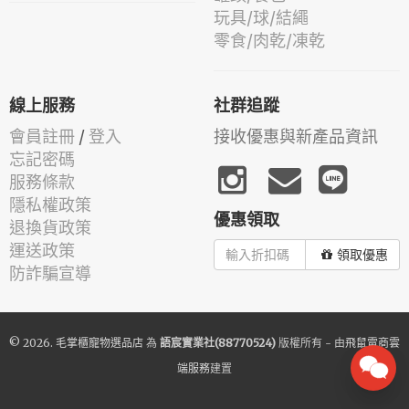
玩具/球/結繩
零食/肉乾/凍乾
線上服務
社群追蹤
會員註冊
/
登入
接收優惠與新產品資訊
忘記密碼
服務條款
隱私權政策
優惠領取
退換貨政策
運送政策
領取優惠
防詐騙宣導
© 2026.
毛掌櫃寵物選品店
為
語宸實業社(88770524)
版權所有 - 由
飛鼠電商雲
端服務
建置