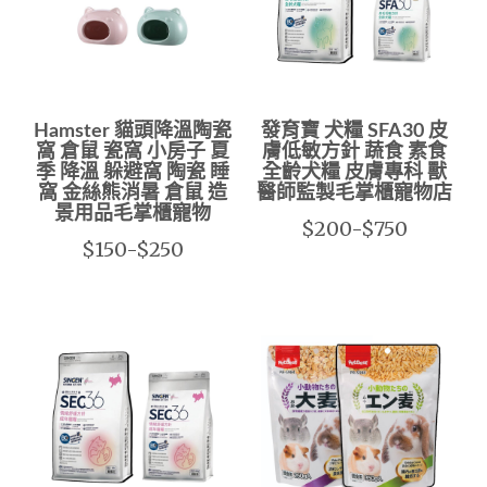
Hamster 貓頭降溫陶瓷
發育寶 犬糧 SFA30 皮
窩 倉鼠 瓷窩 小房子 夏
膚低敏方針 蔬食 素食
季 降溫 躲避窩 陶瓷 睡
全齡犬糧 皮膚專科 獸
窩 金絲熊消暑 倉鼠 造
醫師監製毛掌櫃寵物店
景用品毛掌櫃寵物
$200-$750
$150-$250