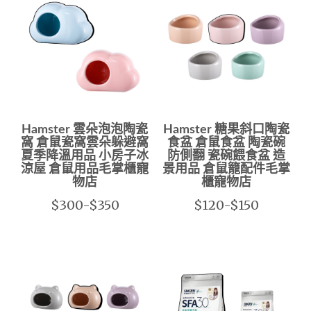
Hamster 雲朵泡泡陶瓷
Hamster 糖果斜口陶瓷
窩 倉鼠瓷窩雲朵躲避窩
食盆 倉鼠食盆 陶瓷碗
夏季降溫用品 小房子冰
防側翻 瓷碗餵食盆 造
涼屋 倉鼠用品毛掌櫃寵
景用品 倉鼠籠配件毛掌
物店
櫃寵物店
$300-$350
$120-$150