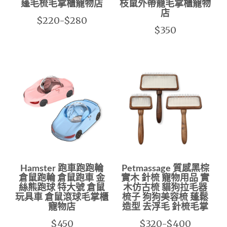
蓬毛梳毛掌櫃寵物店
枝鼠外帶籠毛掌櫃寵物
店
$220-$280
$350
Hamster 跑車跑跑輪
Petmassage 質感黑棕
倉鼠跑輪 倉鼠跑車 金
實木 針梳 寵物用品 實
絲熊跑球 特大號 倉鼠
木仿古梳 貓狗拉毛器
玩具車 倉鼠滾球毛掌櫃
梳子 狗狗美容梳 蓬鬆
寵物店
造型 去浮毛 針梳毛掌
$450
$320-$400