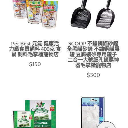
Pet Best 元氣 健康活
SCOOP 不鏽鋼貓砂鏟
力纖食鼠飼料 400克 食
全黑貓砂鏟 不鏽鋼貓屎
鼠 飼料毛掌櫃寵物店
鏟 豆腐礦砂專用鏟子
二合一大號細孔鏟屎神
$150
器毛掌櫃寵物店
$300