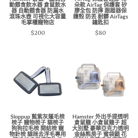
動餵食飲水器 倉鼠飲水
朵款 AirTag 保護套 矽
器 自動餵食器 防漏水
膠全包 防摔 跟蹤器保
滾珠水壺 可視化大容量
護殼 防丟 耐髒 AirTags
毛掌櫃寵物店
鑰匙扣
$200
$80
Sloppup 藍紫灰蓬毛梳
Hamster 外出手提透明
梳子 寵物梳子 貓梳子
倉鼠籠 小倉鼠籠子 超
狗狗拉毛梳 開結梳 寵
大別墅 豪華亞克力透明
物針梳 貓咪去浮毛專用
金絲熊房子 蜜袋鼯 花