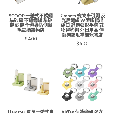
SCOOP 一體式不銹鋼
Kimpets 寵物牽引繩 反
貓砂鏟 不鏽鋼鏟 貓砂
光尼龍繩 W型順暢出
鏟 砂鏟 全包邊防側漏
繩口 舒適弧形手柄 寵
毛掌櫃寵物店
物遛狗繩 外出用品 伸
縮狗繩毛掌櫃寵物店
$400
$400
Hamster 倉鼠一體式自
AirTag 保護套硅膠 花