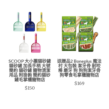
SCOOP 大小團貓砂鏟
送贈品2 Boneplus 魔法
貓砂鏟 加長手柄 大號
村 大包裝 潔牙骨 耐咬
簡約 貓砂鏟 寵物清潔
棒 磨牙 狗 狗狗潔牙骨
用品 附掛鉤 簡約貓砂
狗零食毛掌櫃寵物店
鏟毛掌櫃寵物店
$169
$150