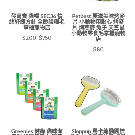
發育寶 貓糧 SEC36 情
Petbest 麗滋美味烤麥
緒紓緩方針 全齡貓糧毛
片 小動物用點心 烤麥
掌櫃寵物店
片 烤燕麥 兔子 天竺鼠
小動物零食毛掌櫃寵物
$200-$750
店
$80
Greenies 健綠 貓咪潔
Sloppup 馬卡龍橢圓梳