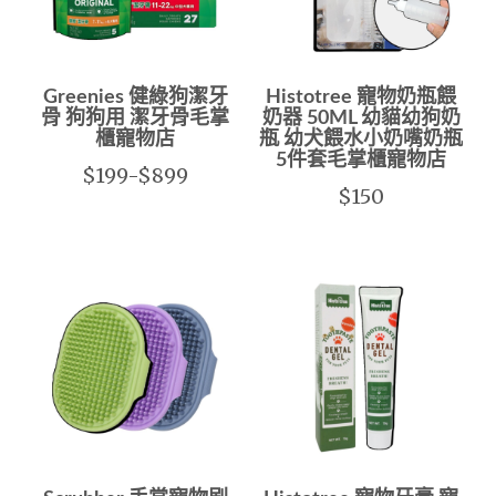
Greenies 健綠狗潔牙
Histotree 寵物奶瓶餵
骨 狗狗用 潔牙骨毛掌
奶器 50ML 幼貓幼狗奶
櫃寵物店
瓶 幼犬餵水小奶嘴奶瓶
5件套毛掌櫃寵物店
$199-$899
$150