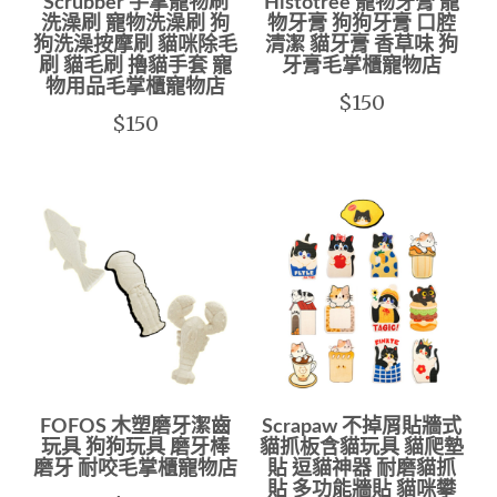
Scrubber 手掌寵物刷
Histotree 寵物牙膏 寵
洗澡刷 寵物洗澡刷 狗
物牙膏 狗狗牙膏 口腔
狗洗澡按摩刷 貓咪除毛
清潔 貓牙膏 香草味 狗
刷 貓毛刷 擼貓手套 寵
牙膏毛掌櫃寵物店
物用品毛掌櫃寵物店
$150
$150
FOFOS 木塑磨牙潔齒
Scrapaw 不掉屑貼牆式
玩具 狗狗玩具 磨牙棒
貓抓板含貓玩具 貓爬墊
磨牙 耐咬毛掌櫃寵物店
貼 逗貓神器 耐磨貓抓
貼 多功能牆貼 貓咪攀