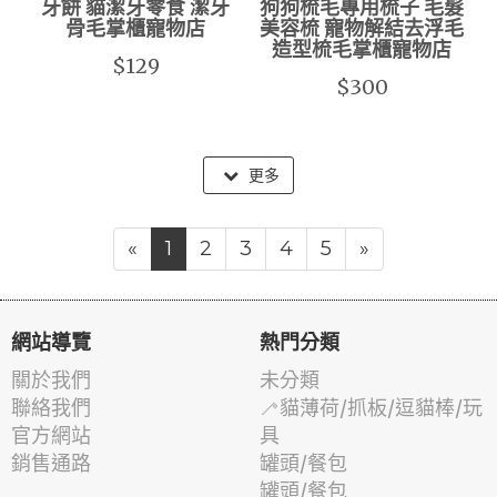
牙餅 貓潔牙零食 潔牙
狗狗梳毛專用梳子 毛髮
骨毛掌櫃寵物店
美容梳 寵物解結去浮毛
造型梳毛掌櫃寵物店
$129
$300
更多
«
1
2
3
4
5
»
網站導覽
熱門分類
關於我們
未分類
聯絡我們
🦯貓薄荷/抓板/逗貓棒/玩
官方網站
具
銷售通路
罐頭/餐包
罐頭/餐包