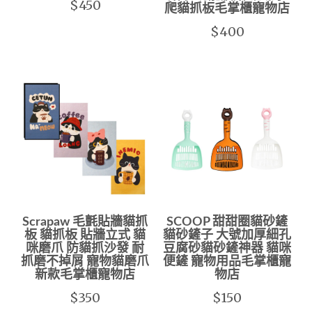
$450
爬貓抓板毛掌櫃寵物店
$400
Scrapaw 毛氈貼牆貓抓
SCOOP 甜甜圈貓砂鏟
板 貓抓板 貼牆立式 貓
貓砂鏟子 大號加厚細孔
咪磨爪 防貓抓沙發 耐
豆腐砂貓砂鏟神器 貓咪
抓磨不掉屑 寵物貓磨爪
便鏟 寵物用品毛掌櫃寵
新款毛掌櫃寵物店
物店
$350
$150