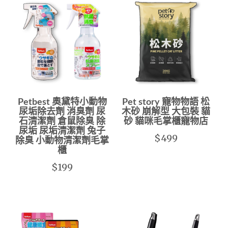
Petbest 奧黛特小動物
Pet story 寵物物語 松
尿垢除去劑 消臭劑 尿
木砂 崩解型 大包裝 貓
石清潔劑 倉鼠除臭 除
砂 貓咪毛掌櫃寵物店
尿垢 尿垢清潔劑 兔子
$499
除臭 小動物清潔劑毛掌
櫃
$199