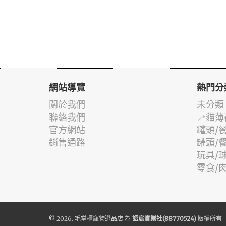
網站導覽
熱門分
關於我們
未分類
聯絡我們
🦯貓薄
官方網站
罐頭/
銷售通路
罐頭/
玩具/
零食/
© 2026.
毛掌櫃寵物選品店
為
語宸實業社(88770524)
版權所有 -