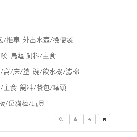
包/推車
外出水壺/撿便袋
耐咬
烏龜 飼料/主食
/窩/床/墊
碗/飲水機/濾棉
/主食
飼料/餐包/罐頭
抓板/逗貓棒/玩具
搜尋