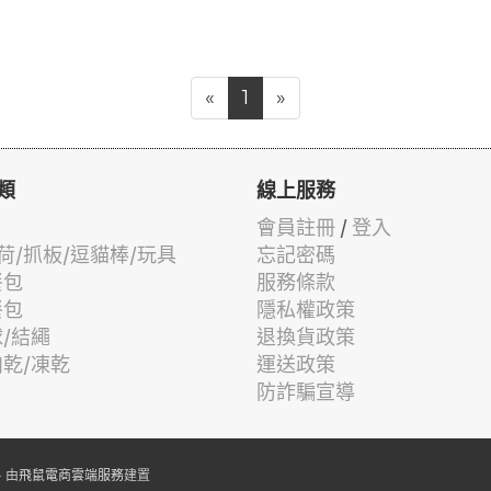
«
1
»
類
線上服務
會員註冊
/
登入
荷/抓板/逗貓棒/玩具
忘記密碼
餐包
服務條款
餐包
隱私權政策
球/結繩
退換貨政策
肉乾/凍乾
運送政策
防詐騙宣導
 由
飛鼠電商雲端服務
建置