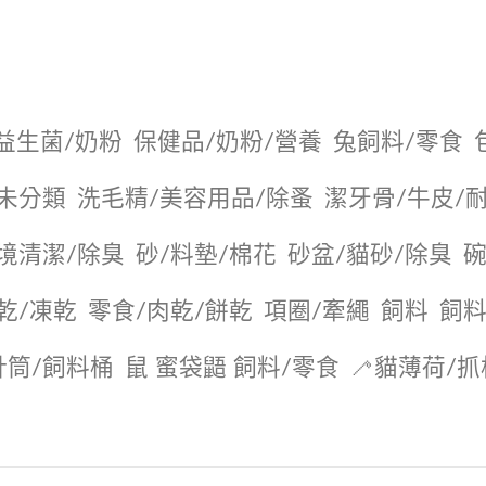
益生菌/奶粉
保健品/奶粉/營養
兔飼料/零食
未分類
洗毛精/美容用品/除蚤
潔牙骨/牛皮/
境清潔/除臭
砂/料墊/棉花
砂盆/貓砂/除臭
碗
乾/凍乾
零食/肉乾/餅乾
項圈/牽繩
飼料
飼料
針筒/飼料桶
鼠 蜜袋鼯 飼料/零食
🦯貓薄荷/