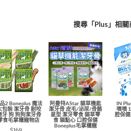
搜尋「Plus」相
2 Boneplus 魔法
阿曼特AStar 貓草機能
IN P
大包裝 潔牙骨 耐咬
潔牙骨 皮毛/泌尿/骨骼
噴噴 1
磨牙 狗 狗狗潔牙骨
星型 潔牙零食 貓草零
腔保健
零食毛掌櫃寵物店
食 貓點心 口腔保健
Boneplus毛掌櫃寵
$169