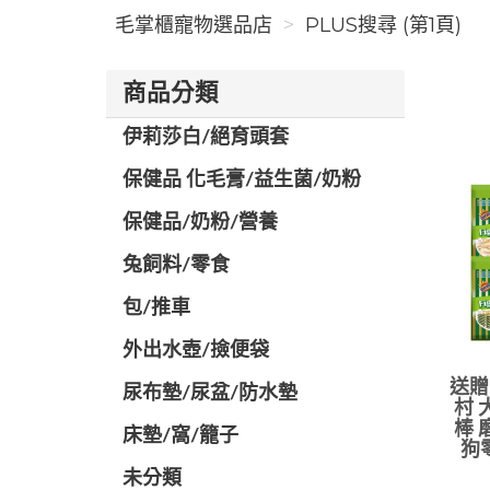
毛掌櫃寵物選品店
PLUS搜尋 (第1頁)
商品分類
伊莉莎白/絕育頭套
保健品 化毛膏/益生菌/奶粉
保健品/奶粉/營養
兔飼料/零食
包/推車
外出水壺/撿便袋
送贈品
尿布墊/尿盆/防水墊
村 
棒 
️床墊/窩/籠子
狗
未分類