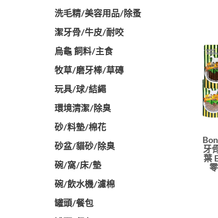
洗毛精/美容用品/除蚤
潔牙骨/牛皮/耐咬
烏龜 飼料/主食
牧草/磨牙棒/草磚
玩具/球/結繩
環境清潔/除臭
砂/料墊/棉花
Bo
砂盆/貓砂/除臭
牙骨
葉 B
碗/窩/床/墊
零
碗/飲水機/濾棉
罐頭/餐包