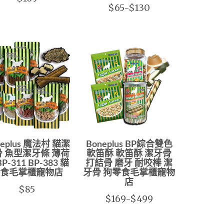
$65-$130
neplus 魔法村 貓潔
Boneplus BP綜合雙色
 魚型潔牙條 薄荷
軟笛酥 軟笛酥 潔牙骨
P-311 BP-383 貓
打結骨 磨牙 耐咬棒 潔
食毛掌櫃寵物店
牙骨 狗零食毛掌櫃寵物
店
$85
$169-$499