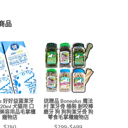
關商品
lus 好好益菌潔牙
送贈品 Boneplus 魔法
20ml 犬貓用 口
村 潔牙骨 桶裝 耐咬棒
美容用品毛掌櫃
磨牙 狗 狗狗潔牙骨 狗
寵物店
零食毛掌櫃寵物店
$280
$299-$499