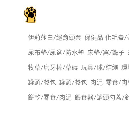
毛掌櫃寵物選品店
伊莉莎白/絕育頭套
保健品 化毛膏/
尿布墊/尿盆/防水墊
️床墊/窩/籠子
牧草/磨牙棒/草磚
玩具/球/結繩
環
罐頭/餐包
罐頭/餐包
肉泥
零食/肉
餅乾/零食/肉泥
餵食器/罐頭勺蓋/