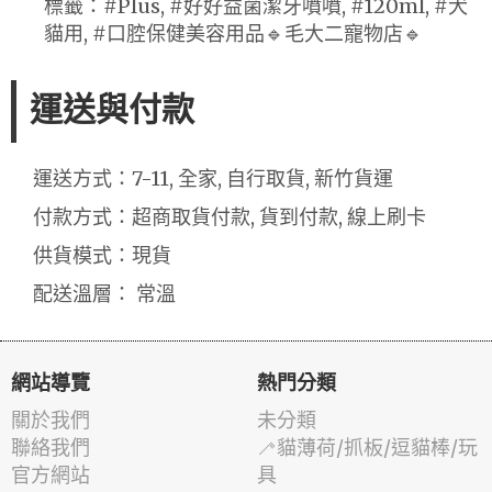
標籤：#Plus, #好好益菌潔牙噴噴, #120ml, #犬
貓用, #口腔保健美容用品🔹毛大二寵物店🔹
運送與付款
運送方式：7-11, 全家, 自行取貨, 新竹貨運
付款方式：超商取貨付款, 貨到付款, 線上刷卡
供貨模式：現貨
配送溫層： 常溫
網站導覽
熱門分類
關於我們
未分類
聯絡我們
🦯貓薄荷/抓板/逗貓棒/玩
官方網站
具