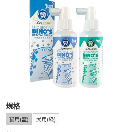
規格
貓用(藍)
犬用(綠)