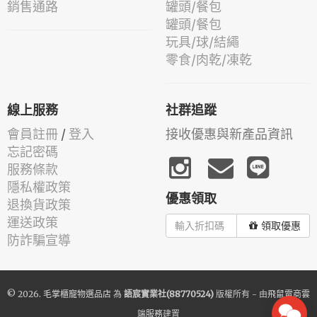
銷售通路
罐頭/餐包
罐頭/餐包
玩具/球/結繩
零食/肉乾/凍乾
線上服務
社群追蹤
會員註冊
/
登入
接收優惠與新產品資訊
忘記密碼
服務條款
隱私權政策
優惠領取
退換貨政策
運送政策
領取優惠
防詐騙宣導
© 2026.
毛掌櫃寵物選品店
為
語宸實業社(88770524)
版權所有 - 由
飛鼠電商雲
端服務
建置