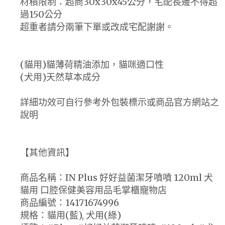
材積限制：超商30x30x45公分，宅配長邊不得超
過150公分
超重者請分兩筆下單或改成宅配謝謝。
(貓用)貓薄荷精油添加，貓咪適口性
(犬用)天然草本成分
詳細功效可自行參考外包裝標示或商品官方網站之
說明
【其他資訊】
商品名稱：IN Plus 好好益菌潔牙噴噴 120ml 犬
貓用 口腔保健美容用品毛掌櫃寵物店
商品編號：14171674996
規格：貓用(藍), 犬用(綠)