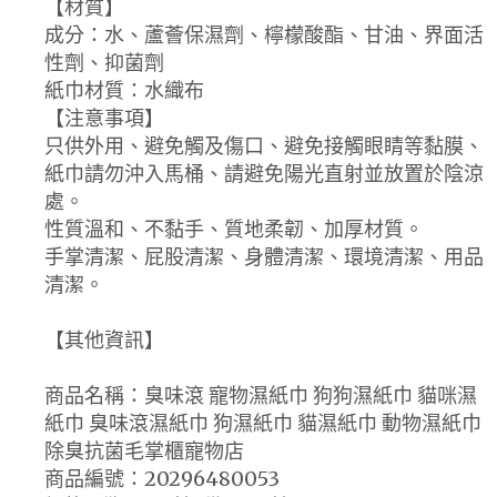
【材質】
成分：水、蘆薈保濕劑、檸檬酸酯、甘油、界面活
性劑、抑菌劑
紙巾材質：水織布
【注意事項】
只供外用、避免觸及傷口、避免接觸眼睛等黏膜、
紙巾請勿沖入馬桶、請避免陽光直射並放置於陰涼
處。
性質溫和、不黏手、質地柔韌、加厚材質。
手掌清潔、屁股清潔、身體清潔、環境清潔、用品
清潔。
【其他資訊】
商品名稱：臭味滾 寵物濕紙巾 狗狗濕紙巾 貓咪濕
紙巾 臭味滾濕紙巾 狗濕紙巾 貓濕紙巾 動物濕紙巾
除臭抗菌毛掌櫃寵物店
商品編號：20296480053