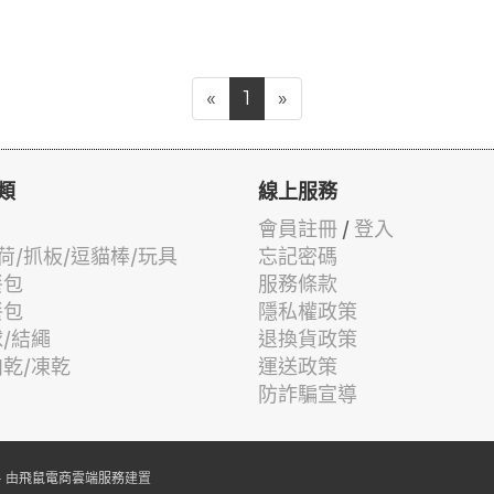
«
1
»
類
線上服務
會員註冊
/
登入
荷/抓板/逗貓棒/玩具
忘記密碼
餐包
服務條款
餐包
隱私權政策
球/結繩
退換貨政策
肉乾/凍乾
運送政策
防詐騙宣導
 由
飛鼠電商雲端服務
建置