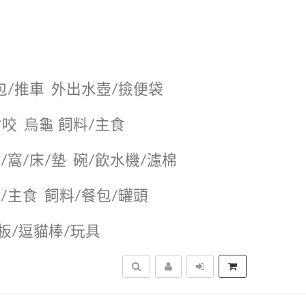
包/推車
外出水壺/撿便袋
耐咬
烏龜 飼料/主食
/窩/床/墊
碗/飲水機/濾棉
/主食
飼料/餐包/罐頭
抓板/逗貓棒/玩具
搜尋