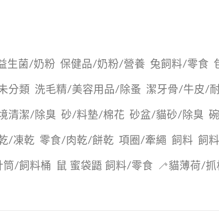
益生菌/奶粉
保健品/奶粉/營養
兔飼料/零食
未分類
洗毛精/美容用品/除蚤
潔牙骨/牛皮/
境清潔/除臭
砂/料墊/棉花
砂盆/貓砂/除臭
碗
乾/凍乾
零食/肉乾/餅乾
項圈/牽繩
飼料
飼料
針筒/飼料桶
鼠 蜜袋鼯 飼料/零食
🦯貓薄荷/