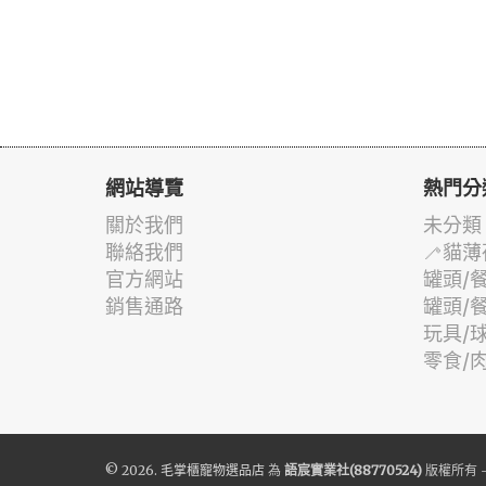
網站導覽
熱門分
關於我們
未分類
聯絡我們
🦯貓薄
官方網站
罐頭/
銷售通路
罐頭/
玩具/
零食/
© 2026.
毛掌櫃寵物選品店
為
語宸實業社(88770524)
版權所有 -