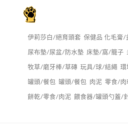
毛掌櫃寵物選品店
伊莉莎白/絕育頭套
保健品 化毛膏/
尿布墊/尿盆/防水墊
️床墊/窩/籠子
牧草/磨牙棒/草磚
玩具/球/結繩
環
罐頭/餐包
罐頭/餐包
肉泥
零食/肉
餅乾/零食/肉泥
餵食器/罐頭勺蓋/