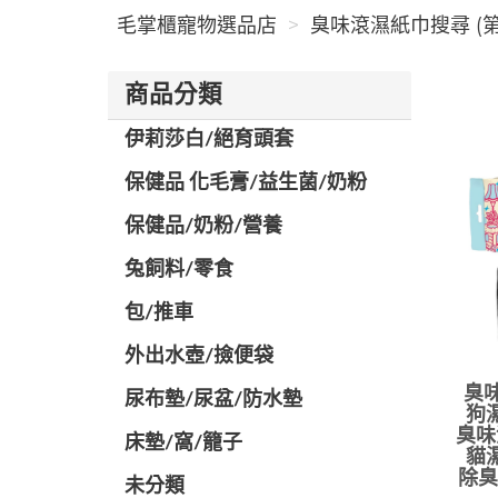
毛掌櫃寵物選品店
臭味滾濕紙巾搜尋 (第
商品分類
伊莉莎白/絕育頭套
保健品 化毛膏/益生菌/奶粉
保健品/奶粉/營養
兔飼料/零食
包/推車
外出水壺/撿便袋
臭味
尿布墊/尿盆/防水墊
狗
臭味
️床墊/窩/籠子
貓
除臭
未分類