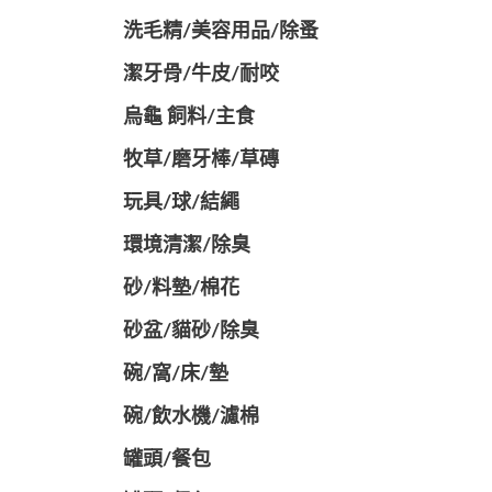
洗毛精/美容用品/除蚤
潔牙骨/牛皮/耐咬
烏龜 飼料/主食
牧草/磨牙棒/草磚
玩具/球/結繩
環境清潔/除臭
砂/料墊/棉花
砂盆/貓砂/除臭
碗/窩/床/墊
碗/飲水機/濾棉
罐頭/餐包