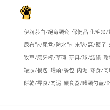
毛掌櫃寵物選品店
伊莉莎白/絕育頭套
保健品 化毛膏/
尿布墊/尿盆/防水墊
️床墊/窩/籠子
牧草/磨牙棒/草磚
玩具/球/結繩
環
罐頭/餐包
罐頭/餐包
肉泥
零食/肉
餅乾/零食/肉泥
餵食器/罐頭勺蓋/