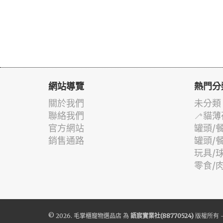
網站導覽
熱門分
關於我們
未分類
聯絡我們
🦯貓薄
官方網站
罐頭/
銷售通路
罐頭/
玩具/
零食/
© 2026.
毛掌櫃寵物選品店
為
語宸實業社(88770524)
版權所有 -