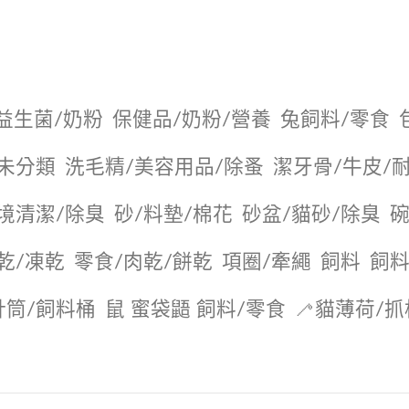
益生菌/奶粉
保健品/奶粉/營養
兔飼料/零食
未分類
洗毛精/美容用品/除蚤
潔牙骨/牛皮/
境清潔/除臭
砂/料墊/棉花
砂盆/貓砂/除臭
碗
乾/凍乾
零食/肉乾/餅乾
項圈/牽繩
飼料
飼料
針筒/飼料桶
鼠 蜜袋鼯 飼料/零食
🦯貓薄荷/