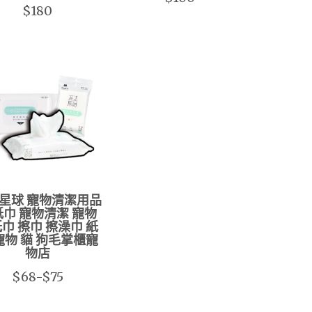
$180
星球 寵物清潔用品
巾 寵物清潔 寵物
巾 擦巾 擦澡巾 紙
寵物 貓 狗毛掌櫃寵
物店
$68-$75