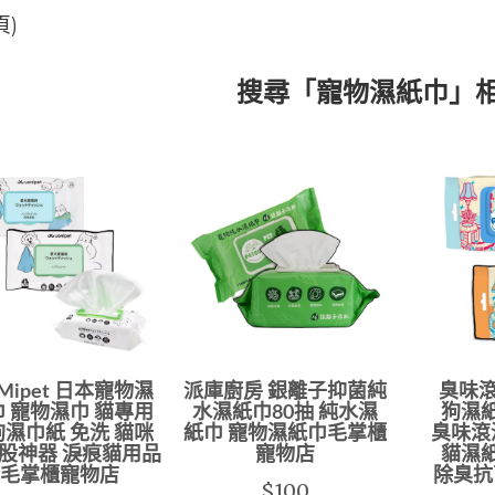
頁)
搜尋「寵物濕紙巾」
Mipet 日本寵物濕
派庫廚房 銀離子抑菌純
臭味滾
 寵物濕巾 貓專用
水濕紙巾80抽 純水濕
狗濕
濕巾紙 免洗 貓咪
紙巾 寵物濕紙巾毛掌櫃
臭味滾
股神器 淚痕貓用品
寵物店
貓濕
毛掌櫃寵物店
除臭抗
$100