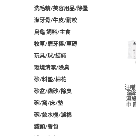
洗毛精/美容用品/除蚤
潔牙骨/牛皮/耐咬
烏龜 飼料/主食
牧草/磨牙棒/草磚
玩具/球/結繩
環境清潔/除臭
砂/料墊/棉花
汪喵
砂盆/貓砂/除臭
濕紙
濕紙
碗/窩/床/墊
巾 
碗/飲水機/濾棉
罐頭/餐包