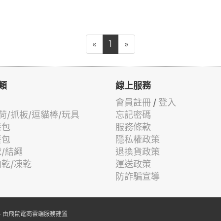
«
1
»
類
線上服務
會員註冊
/
登入
荷/抓板/逗貓棒/玩具
忘記密碼
餐包
服務條款
餐包
隱私權政策
球/結繩
退換貨政策
肉乾/凍乾
運送政策
防詐騙宣導
 由
飛鼠電商雲端服務
建置