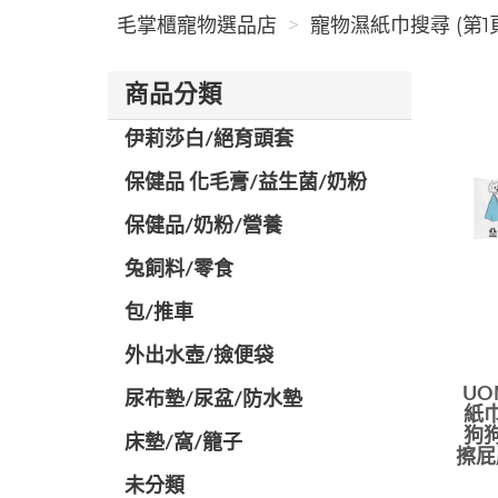
毛掌櫃寵物選品店
寵物濕紙巾搜尋 (第1
商品分類
伊莉莎白/絕育頭套
保健品 化毛膏/益生菌/奶粉
保健品/奶粉/營養
兔飼料/零食
包/推車
外出水壺/撿便袋
UO
尿布墊/尿盆/防水墊
紙巾
狗狗
️床墊/窩/籠子
擦屁
未分類