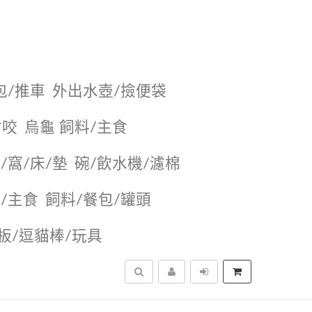
包/推車
外出水壺/撿便袋
耐咬
烏龜 飼料/主食
/窩/床/墊
碗/飲水機/濾棉
/主食
飼料/餐包/罐頭
抓板/逗貓棒/玩具
搜尋