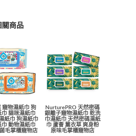
相關商品
 寵物濕紙巾 狗
NurturePRO 天然密碼
紙巾 貓咪濕紙巾
銀離子寵物濕紙巾 乾洗
濕紙巾 狗濕紙巾
巾濕紙巾 天然密碼濕紙
紙巾 動物濕紙巾
巾 蘆薈 薰衣草 爽身粉
菌毛掌櫃寵物店
原味毛掌櫃寵物店