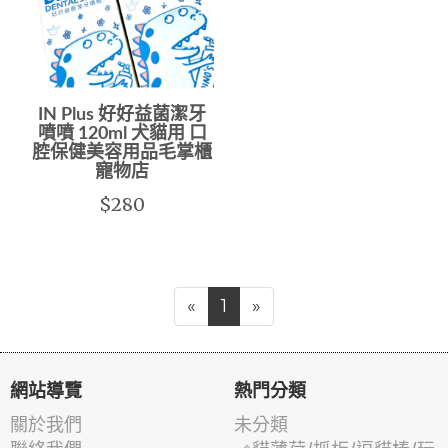
IN Plus 好好益菌潔牙
噴噴 120ml 犬貓用 口
腔保健美容用品毛掌櫃
寵物店
$280
«
1
»
網站導覽
熱門分類
關於我們
未分類