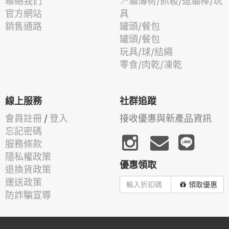
聯絡我們
🦯貓薄荷/抓板/逗貓棒/玩
官方網站
具
銷售通路
罐頭/餐包
罐頭/餐包
玩具/球/結繩
零食/肉乾/凍乾
線上服務
社群追蹤
會員註冊
/
登入
接收優惠與新產品資訊
忘記密碼
服務條款
隱私權政策
優惠領取
退換貨政策
運送政策
領取優惠
防詐騙宣導