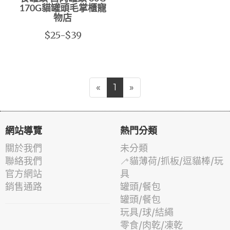
170G貓罐頭毛掌櫃寵
物店
$25-$39
«
1
»
網站導覽
熱門分類
關於我們
未分類
聯絡我們
🦯貓薄荷/抓板/逗貓棒/玩
官方網站
具
銷售通路
罐頭/餐包
罐頭/餐包
玩具/球/結繩
零食/肉乾/凍乾