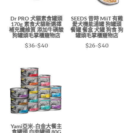
Dr PRO 犬貓素食罐頭
SEEDS 昔時 MiiT 有雞
170g 素食犬貓新選擇
愛犬機能湯罐 狗罐頭
補充纖維質 添加牛磺酸
餐罐 餐盒 犬罐 狗食 狗
狗罐頭毛掌櫃寵物店
罐頭毛掌櫃寵物店
$36-$40
$26-$40
Yami亞米-白金大餐主
食罐頭 白肉罐頭 80G