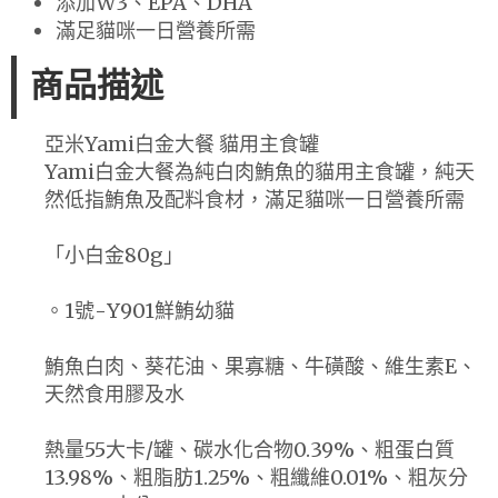
添加W3、EPA、DHA
滿足貓咪一日營養所需
商品描述
亞米Yami白金大餐 貓用主食罐
Yami白金大餐為純白肉鮪魚的貓用主食罐，純天
然低指鮪魚及配料食材，滿足貓咪一日營養所需
「小白金80g」
。1號-Y901鮮鮪幼貓
鮪魚白肉、葵花油、果寡糖、牛磺酸、維生素E、
天然食用膠及水
熱量55大卡/罐、碳水化合物0.39%、粗蛋白質
13.98%、粗脂肪1.25%、粗纖維0.01%、粗灰分