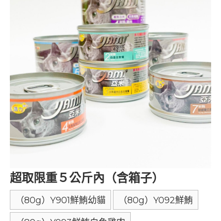
超取限重５公斤內（含箱子）
（80g）Y901鮮鮪幼貓
（80g）Y092鮮鮪