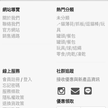
網站導覽
熱門分類
關於我們
未分類
聯絡我們
🦯貓薄荷/抓板/逗貓棒/玩
官方網站
具
銷售通路
罐頭/餐包
罐頭/餐包
玩具/球/結繩
零食/肉乾/凍乾
線上服務
社群追蹤
會員註冊
/
登入
接收優惠與新產品資訊
忘記密碼
服務條款
隱私權政策
優惠領取
退換貨政策