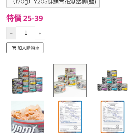
（170g）Y205鮮鮪青花魚蟹柳(藍)
特價 25-39
加入購物車