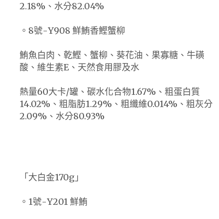
2.18%、水分82.04%
。8號-Y908 鮮鮪香鰹蟹柳
鮪魚白肉、乾鰹、蟹柳、葵花油、果寡糖、牛磺
酸、維生素E、天然食用膠及水
熱量60大卡/罐、碳水化合物1.67%、粗蛋白質
14.02%、粗脂肪1.29%、粗纖維0.014%、粗灰分
2.09%、水分80.93%
「大白金170g」
。1號-Y201 鮮鮪