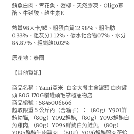
鮪魚白肉、青花魚、蟹柳、天然膠凍、Oligo寡
醣、牛磺酸、維生素E
熱量98大卡/罐、粗蛋白質12.98%、粗脂肪
0.33%、粗灰分1.12%、碳水化合物0.7%、水分
84.87%、粗纖維0.02%
原產地：泰國
【其他資訊】
商品名稱：Yami亞米-白金大餐主食罐頭 白肉罐
頭 80G 170G貓罐頭毛掌櫃寵物店
商品編號：5845006866
超取限重５公斤內（含箱子）：（80g）Y901鮮
鮪幼貓, （80g）Y092鮮鮪, （80g）Y093鮮鮪白
魚雞肉, （80g）Y094鮮鮪白魚鮭魚, （80g）
Y095鮮鮪牛肉雞肉, （80g）Y096鮮鮪鴨肉花蛤,