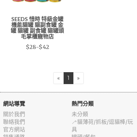
SEEDS 惜時 特級金罐
機能貓罐 貓副食罐 金
罐 貓罐 副食罐 貓罐頭
毛掌櫃寵物店
$28-$42
«
1
»
網站導覽
熱門分類
關於我們
未分類
聯絡我們
🦯貓薄荷/抓板/逗貓棒/玩
官方網站
具