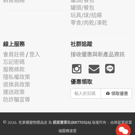
銷售通路
罐頭/餐包
罐頭/餐包
玩具/球/結繩
零食/肉乾/凍乾
線上服務
社群追蹤
會員註冊
/
登入
接收優惠與新產品資訊
忘記密碼
服務條款
隱私權政策
優惠領取
退換貨政策
運送政策
領取優惠
防詐騙宣導
© 2026.
毛掌櫃寵物選品店
為
語宸實業社(88770524)
版權所有 - 由
飛鼠電商雲
端服務
建置