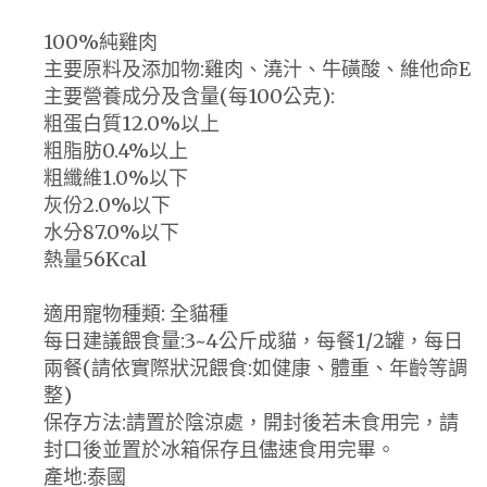
100%純雞肉
主要原料及添加物:雞肉、澆汁、牛磺酸、維他命E
主要營養成分及含量(每100公克):
粗蛋白質12.0%以上
粗脂肪0.4%以上
粗纖維1.0%以下
灰份2.0%以下
水分87.0%以下
熱量56Kcal
適用寵物種類: 全貓種
每日建議餵食量:3~4公斤成貓，每餐1/2罐，每日
兩餐(請依實際狀況餵食:如健康、體重、年齡等調
整)
保存方法:請置於陰涼處，開封後若未食用完，請
封口後並置於冰箱保存且儘速食用完畢。
產地:泰國