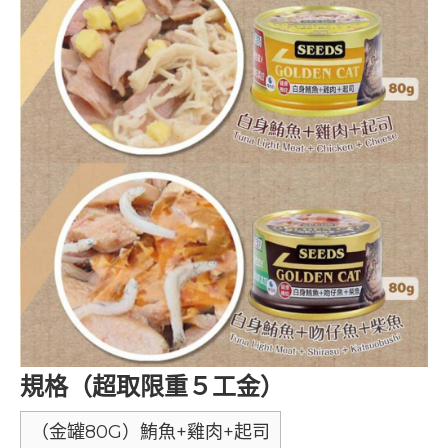
規格（超取限重５工金）
（金罐80G）鮪魚+雞肉+起司