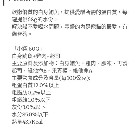
軟嫩優質的白身鮪魚，提供愛貓所需的蛋白質，每
罐提供68g的水份，
解決貓不愛喝水問題，豐盛的內是寵貓的最愛，有
貓皆碑。
「小罐 80G」
白身鮪魚+雞肉+起司
主要原料及添加物：白身鮪魚、雞肉、膠凍、再製
起司、維他命E、果寡糖、維他命A
主要營養成分及含量(每100公克):
粗蛋白質12.0%以上
粗脂肪0.2%以上
粗纖維1.0%以下
灰份3.0%以下
水分85.0%以下
熱量43.7Kcal