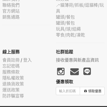
聯絡我們
🦯貓薄荷/抓板/逗貓棒/玩
官方網站
具
銷售通路
罐頭/餐包
罐頭/餐包
玩具/球/結繩
零食/肉乾/凍乾
線上服務
社群追蹤
會員註冊
/
登入
接收優惠與新產品資訊
忘記密碼
服務條款
隱私權政策
優惠領取
退換貨政策
運送政策
領取優惠
防詐騙宣導