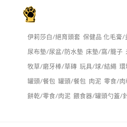
毛掌櫃寵物選品店
伊莉莎白/絕育頭套
保健品 化毛膏/
尿布墊/尿盆/防水墊
️床墊/窩/籠子
牧草/磨牙棒/草磚
玩具/球/結繩
環
罐頭/餐包
罐頭/餐包
肉泥
零食/肉
餅乾/零食/肉泥
餵食器/罐頭勺蓋/