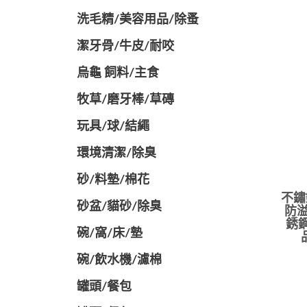
洗毛精/美容用品/除蚤
潔牙骨/牛皮/耐咬
烏龜 飼料/主食
牧草/磨牙棒/草磚
玩具/球/結繩
環境清潔/除臭
砂/料墊/棉花
不鏽
砂盆/貓砂/除臭
防溢
銹鋼
碗/窩/床/墊
碗/飲水機/濾棉
罐頭/餐包