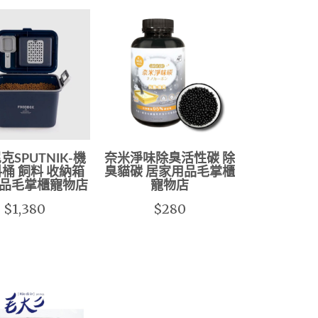
克SPUTNIK-機
奈米淨味除臭活性碳 除
桶 飼料 收納箱
臭貓碳 居家用品毛掌櫃
品毛掌櫃寵物店
寵物店
$1,380
$280