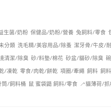
益生菌/奶粉
保健品/奶粉/營養
兔飼料/零食
未分類
洗毛精/美容用品/除蚤
潔牙骨/牛皮/
境清潔/除臭
砂/料墊/棉花
砂盆/貓砂/除臭
碗
乾/凍乾
零食/肉乾/餅乾
項圈/牽繩
飼料
飼料
針筒/飼料桶
鼠 蜜袋鼯 飼料/零食
🦯貓薄荷/