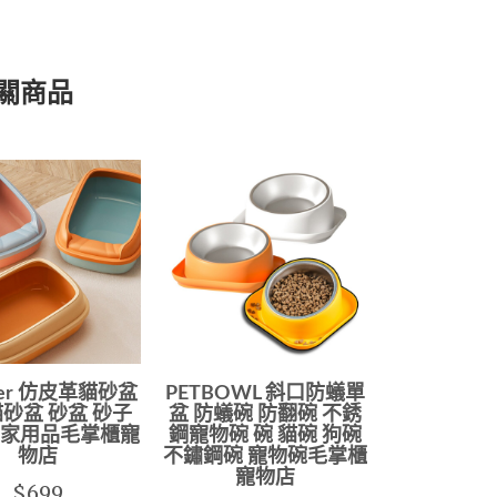
關商品
itter 仿皮革貓砂盆
PETBOWL 斜口防蟻單
砂盆 砂盆 砂子
盆 防蟻碗 防翻碗 不銹
居家用品毛掌櫃寵
鋼寵物碗 碗 貓碗 狗碗
物店
不鏽鋼碗 寵物碗毛掌櫃
寵物店
$699