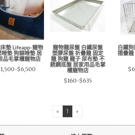
床墊 Lifeapp-寵物
寵物籠尿盤 白鐵尿盤
白鐵狗
睡墊 狗貓睡墊 居
塑膠尿盤 折疊籠 固定
摺疊籠
用品毛掌櫃寵物店
籠 狗籠 籠子 尿布墊 不
銹鋼底盤 居家用品毛掌
1,500-$6,500
$6
櫃寵物店
$160-$635
«
1
»