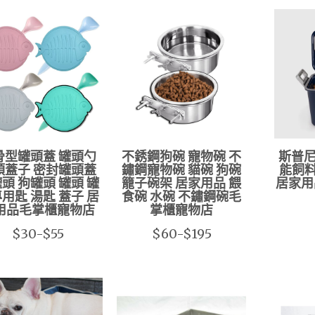
骨型罐頭蓋 罐頭勺
不銹鋼狗碗 寵物碗 不
斯普尼
頭蓋子 密封罐頭蓋
鏽鋼寵物碗 貓碗 狗碗
能飼料
頭 狗罐頭 罐頭 罐
籠子碗架 居家用品 餵
居家用
用匙 湯匙 蓋子 居
食碗 水碗 不鏽鋼碗毛
用品毛掌櫃寵物店
掌櫃寵物店
$30-$55
$60-$195