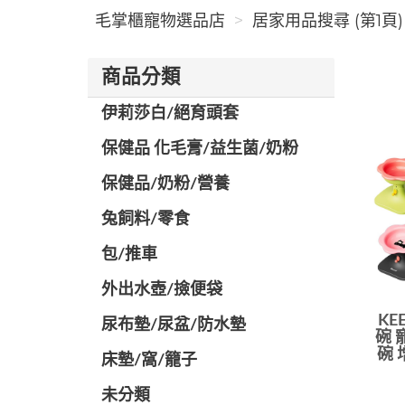
毛掌櫃寵物選品店
居家用品搜尋 (第1頁)
商品分類
伊莉莎白/絕育頭套
保健品 化毛膏/益生菌/奶粉
保健品/奶粉/營養
兔飼料/零食
包/推車
外出水壺/撿便袋
KE
尿布墊/尿盆/防水墊
碗 
碗 
️床墊/窩/籠子
未分類