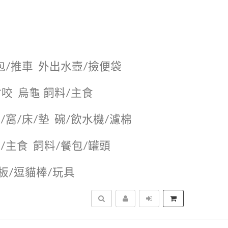
包/推車
外出水壺/撿便袋
耐咬
烏龜 飼料/主食
/窩/床/墊
碗/飲水機/濾棉
/主食
飼料/餐包/罐頭
抓板/逗貓棒/玩具
搜尋