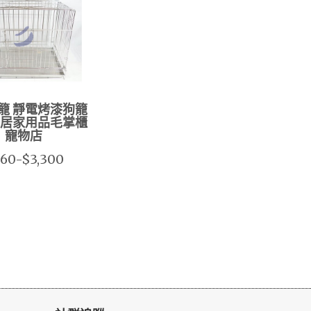
籠 靜電烤漆狗籠
 居家用品毛掌櫃
寵物店
60-$3,300