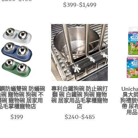
$399-$1,499
鋼防蟻雙碗 防蟻碗
專利白鐵狗碗 防止碗打
Unic
碗 寵物碗 狗碗 不
翻 碗 白鐵碗 狗碗 寵物
臭大師
碗 寵物碗 居家用
碗 居家用品毛掌櫃寵物
狗禮貌
品毛掌櫃寵物店
店
帶 尿
用品
$199
$240-$485