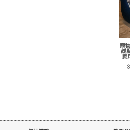
寵物
緩壓
家
$