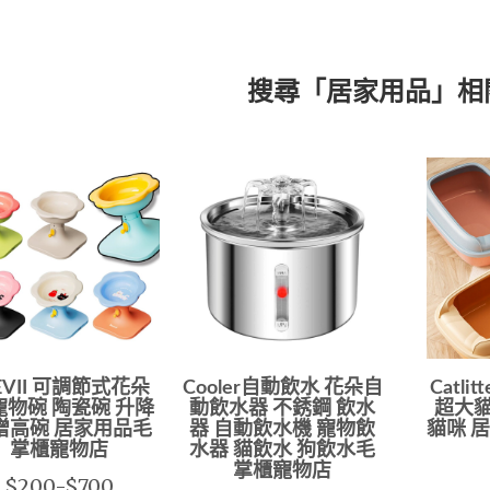
搜尋「居家用品」相
EVII 可調節式花朵
Cooler自動飲水 花朵自
Catl
寵物碗 陶瓷碗 升降
動飲水器 不銹鋼 飲水
超大貓
增高碗 居家用品毛
器 自動飲水機 寵物飲
貓咪 
掌櫃寵物店
水器 貓飲水 狗飲水毛
掌櫃寵物店
$200-$700