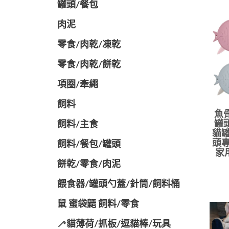
罐頭/餐包
肉泥
零食/肉乾/凍乾
零食/肉乾/餅乾
項圈/牽繩
飼料
魚
罐
飼料/主食
貓罐
頭專
飼料/餐包/罐頭
家
餅乾/零食/肉泥
餵食器/罐頭勺蓋/針筒/飼料桶
鼠 蜜袋鼯 飼料/零食
🦯貓薄荷/抓板/逗貓棒/玩具