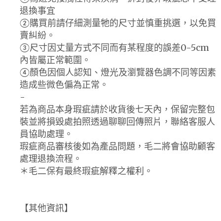
退換事宜
②購買前請仔細測量牠的尺寸並慎重挑選，以免買
賣糾紛。
③尺寸因丈量方式不同而有某程度的誤差0-5cm
內皆屬正常範圍。
④顏色因個人認知、燈光及瀏覽器色調不同等因素
造成些微色偏為正常。
-
若為商品本身瑕疵請於收貨後七天內，保留完整包
裝並將損毀處拍照透過聊聊回傳照片，聯絡客服人
員協助處理。
瑕疵商品審核後如為產品問題，毛二將會協助顧客
處理退換流程。
＊毛二保有最終瑕疵解釋之權利。
【其他資訊】