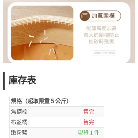
庫存表
規格（超取限重５公斤）
焦糖棕
售完
布藍橘
售完
嫩粉藍
現貨 1 件