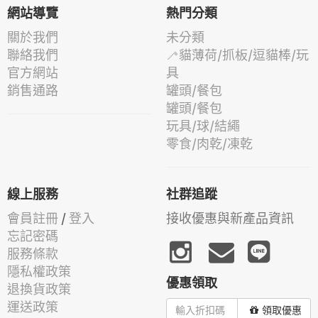
網站導覽
熱門分類
關於我們
未分類
聯絡我們
🦯貓薄荷/抓板/逗貓棒/玩
官方網站
具
銷售通路
罐頭/餐包
罐頭/餐包
玩具/球/結繩
零食/肉乾/凍乾
線上服務
社群追蹤
會員註冊
/
登入
接收優惠與新產品資訊
忘記密碼
服務條款
隱私權政策
優惠領取
退換貨政策
運送政策
領取優惠