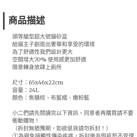
商品描述
頭等艙型超大號貓砂盆
給貓主子創造出奢華和享受的環境
為了舒適性我們設計更大
空間增大70% 使用感更加舒適
隨意轉身放肆上廁所
尺寸：65x46x22cm
容量：24L
顏色：焦糖棕、布藍橘、嫩粉藍
小二們請先閱讀完以下資訊，同意者再購買請不要
衝動購物！
（拆封無猶豫期，如欲退貨請勿拆封！）
①為避免接觸性傳染疾病，拆封後非瑕疵恕不受理