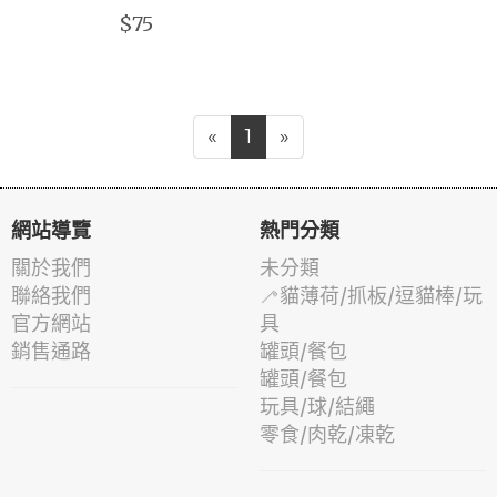
$75
«
1
»
網站導覽
熱門分類
關於我們
未分類
聯絡我們
🦯貓薄荷/抓板/逗貓棒/玩
官方網站
具
銷售通路
罐頭/餐包
罐頭/餐包
玩具/球/結繩
零食/肉乾/凍乾