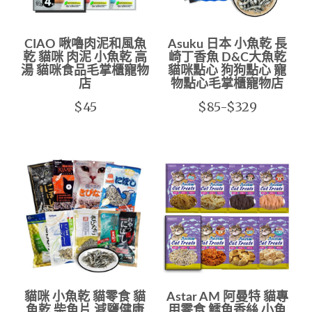
CIAO 啾嚕肉泥和風魚
Asuku 日本 小魚乾 長
乾 貓咪 肉泥 小魚乾 高
崎丁香魚 D&C大魚乾
湯 貓咪食品毛掌櫃寵物
貓咪點心 狗狗點心 寵
店
物點心毛掌櫃寵物店
$45
$85-$329
貓咪 小魚乾 貓零食 貓
Astar AM 阿曼特 貓專
魚乾 柴魚片 減鹽健康
用零食 鱈魚香絲 小魚