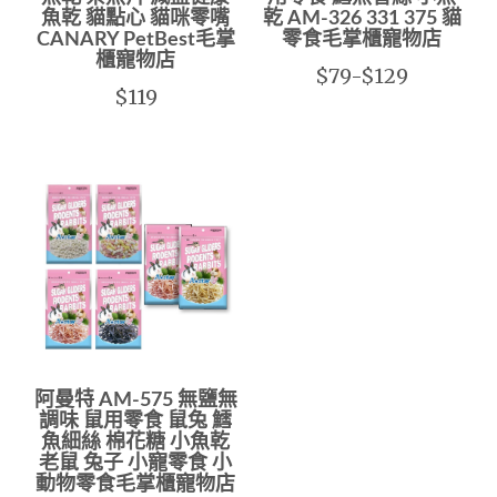
魚乾 貓點心 貓咪零嘴
乾 AM-326 331 375 貓
CANARY PetBest毛掌
零食毛掌櫃寵物店
櫃寵物店
$79-$129
$119
阿曼特 AM-575 無鹽無
調味 鼠用零食 鼠兔 鱈
魚細絲 棉花糖 小魚乾
老鼠 兔子 小寵零食 小
動物零食毛掌櫃寵物店