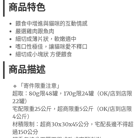
商品特色
餵食中增進與貓咪的互動情感
嚴選雞肉跟魚肉
細切成薄片狀，軟嫩適中
嗜口性極佳，讓貓咪愛不釋口
細切成小塊狀 方便餵食
商品描述
🔹「寄件限重注意」
超取：80g限48罐，170g限24罐（OK/店到店限
22罐）
宅配限重25公斤，超商限重5公斤（OK/店到店限
4公斤）
材積限制：超商30x30x45公分，宅配長邊不得超
過150公分