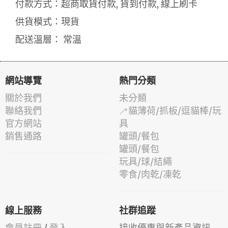
付款方式：超商取貨付款, 貨到付款, 線上刷卡
供貨模式：現貨
配送溫層： 常溫
網站導覽
熱門分類
關於我們
未分類
聯絡我們
🦯貓薄荷/抓板/逗貓棒/玩
官方網站
具
銷售通路
罐頭/餐包
罐頭/餐包
玩具/球/結繩
零食/肉乾/凍乾
線上服務
社群追蹤
會員註冊
/
登入
接收優惠與新產品資訊