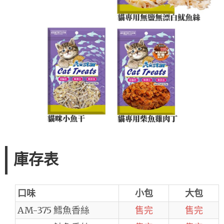
庫存表
口味
小包
大包
AM-375 鱈魚香絲
售完
售完