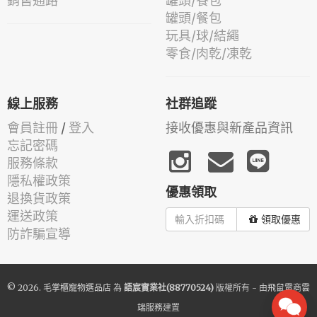
銷售通路
罐頭/餐包
罐頭/餐包
玩具/球/結繩
零食/肉乾/凍乾
線上服務
社群追蹤
會員註冊
/
登入
接收優惠與新產品資訊
忘記密碼
服務條款
隱私權政策
優惠領取
退換貨政策
運送政策
領取優惠
防詐騙宣導
© 2026.
毛掌櫃寵物選品店
為
語宸實業社(88770524)
版權所有 - 由
飛鼠電商雲
端服務
建置