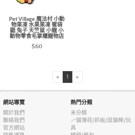
Pet Village 魔法村 小動
物果凍 水果果凍 蜜袋
鼯 兔子 天竺鼠 小寵 小
動物零食毛掌櫃寵物店
$60
«
1
»
網站導覽
熱門分類
關於我們
未分類
聯絡我們
🦯貓薄荷/抓板/逗貓棒/玩
官方網站
具