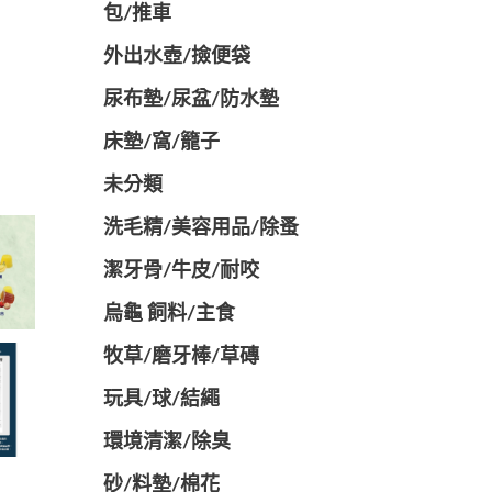
包/推車
外出水壺/撿便袋
尿布墊/尿盆/防水墊
️床墊/窩/籠子
未分類
洗毛精/美容用品/除蚤
潔牙骨/牛皮/耐咬
烏龜 飼料/主食
牧草/磨牙棒/草磚
玩具/球/結繩
環境清潔/除臭
砂/料墊/棉花