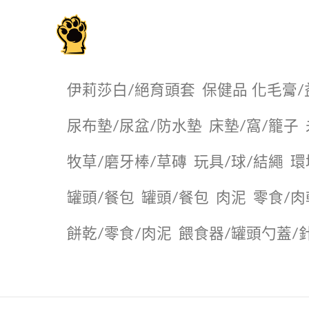
毛掌櫃寵物選品店
伊莉莎白/絕育頭套
保健品 化毛膏/
尿布墊/尿盆/防水墊
️床墊/窩/籠子
牧草/磨牙棒/草磚
玩具/球/結繩
環
罐頭/餐包
罐頭/餐包
肉泥
零食/肉
餅乾/零食/肉泥
餵食器/罐頭勺蓋/