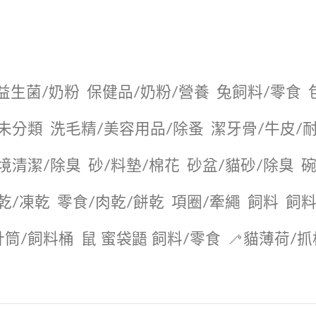
益生菌/奶粉
保健品/奶粉/營養
兔飼料/零食
未分類
洗毛精/美容用品/除蚤
潔牙骨/牛皮/
境清潔/除臭
砂/料墊/棉花
砂盆/貓砂/除臭
碗
乾/凍乾
零食/肉乾/餅乾
項圈/牽繩
飼料
飼料
針筒/飼料桶
鼠 蜜袋鼯 飼料/零食
🦯貓薄荷/