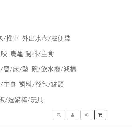
包/推車
外出水壺/撿便袋
耐咬
烏龜 飼料/主食
/窩/床/墊
碗/飲水機/濾棉
/主食
飼料/餐包/罐頭
抓板/逗貓棒/玩具
搜尋