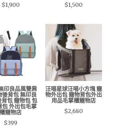
$1,900
$1,500
 無印良品風雙肩
汪喵星球汪喵小方塊 寵
物後背包 無印良
物外出包 寵物背包外出
後背包 寵物包 包
用品毛掌櫃寵物店
咪包 外出包毛掌
$2,680
櫃寵物店
$399