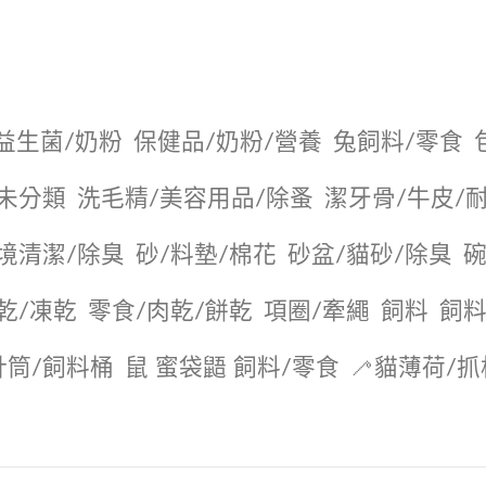
益生菌/奶粉
保健品/奶粉/營養
兔飼料/零食
未分類
洗毛精/美容用品/除蚤
潔牙骨/牛皮/
境清潔/除臭
砂/料墊/棉花
砂盆/貓砂/除臭
碗
乾/凍乾
零食/肉乾/餅乾
項圈/牽繩
飼料
飼料
針筒/飼料桶
鼠 蜜袋鼯 飼料/零食
🦯貓薄荷/