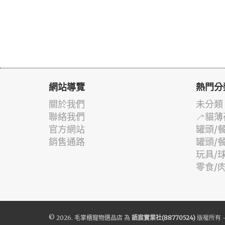
網站導覽
熱門分
關於我們
未分類
聯絡我們
🦯貓薄
官方網站
罐頭/
銷售通路
罐頭/
玩具/
零食/
© 2026.
毛掌櫃寵物選品店
為
語宸實業社(88770524)
版權所有 -