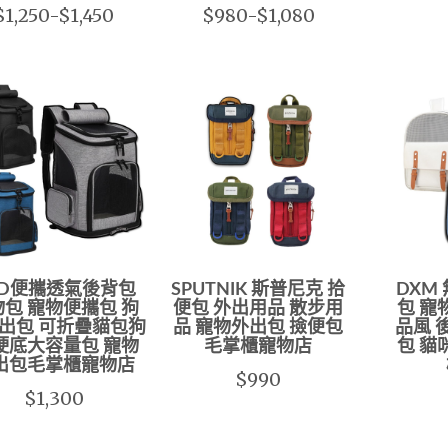
$1,250-$1,450
$980-$1,080
ZD便攜透氣後背包
SPUTNIK 斯普尼克 拾
DXM
包 寵物便攜包 狗
便包 外出用品 散步用
包 寵
出包 可折疊貓包狗
品 寵物外出包 撿便包
品風 
硬底大容量包 寵物
毛掌櫃寵物店
包 貓
出包毛掌櫃寵物店
$990
$1,300