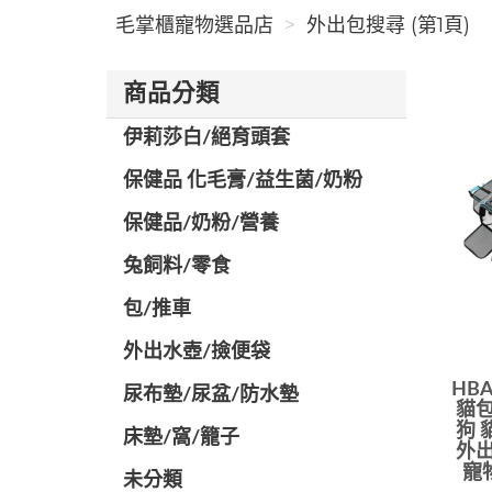
毛掌櫃寵物選品店
外出包搜尋 (第1頁)
商品分類
伊莉莎白/絕育頭套
保健品 化毛膏/益生菌/奶粉
保健品/奶粉/營養
兔飼料/零食
包/推車
外出水壺/撿便袋
HB
尿布墊/尿盆/防水墊
貓包
狗 
️床墊/窩/籠子
外出
寵
未分類