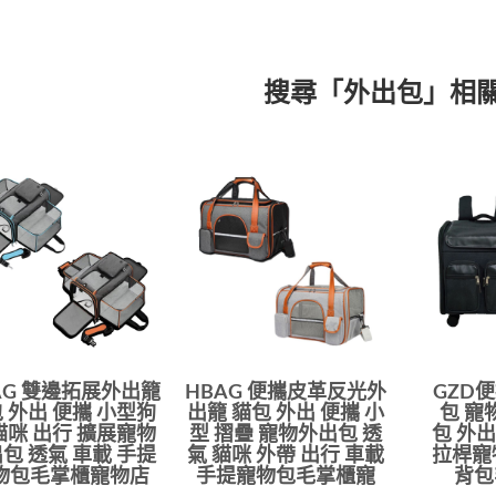
搜尋「外出包」相
AG 雙邊拓展外出籠
HBAG 便攜皮革反光外
GZD
 外出 便攜 小型狗
出籠 貓包 外出 便攜 小
包 寵
貓咪 出行 擴展寵物
型 摺疊 寵物外出包 透
包 外
包 透氣 車載 手提
氣 貓咪 外帶 出行 車載
拉桿寵
物包毛掌櫃寵物店
手提寵物包毛掌櫃寵
背包