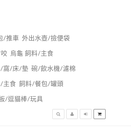
包/推車
外出水壺/撿便袋
耐咬
烏龜 飼料/主食
/窩/床/墊
碗/飲水機/濾棉
/主食
飼料/餐包/罐頭
抓板/逗貓棒/玩具
搜尋