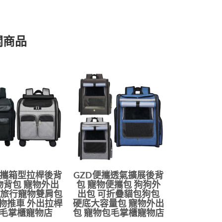
關商品
便攜箱型拉桿後背
GZD便攜透氣擴展後背
物背包 寵物外出
包 寵物便攜包 狗狗外
出旅行寵物雙肩包
出包 可折疊貓包狗包
物推車 外出拉桿
硬底大容量包 寵物外出
毛掌櫃寵物店
包 寵物包毛掌櫃寵物店