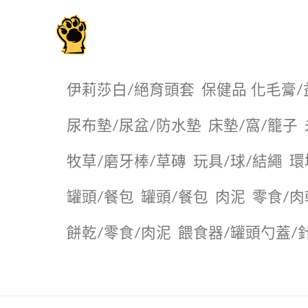
毛掌櫃寵物選品店
伊莉莎白/絕育頭套
保健品 化毛膏/
尿布墊/尿盆/防水墊
️床墊/窩/籠子
牧草/磨牙棒/草磚
玩具/球/結繩
環
罐頭/餐包
罐頭/餐包
肉泥
零食/肉
餅乾/零食/肉泥
餵食器/罐頭勺蓋/