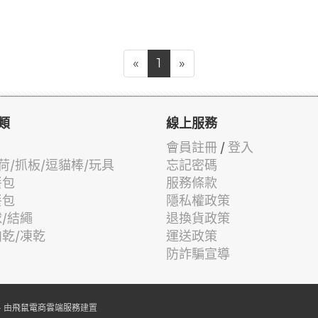
«
1
»
類
線上服務
會員註冊
/
登入
荷/抓板/逗貓棒/玩具
忘記密碼
餐包
服務條款
餐包
隱私權政策
球/結繩
退換貨政策
肉乾/凍乾
運送政策
防詐騙宣導
 由
飛鼠電商雲端服務
建置