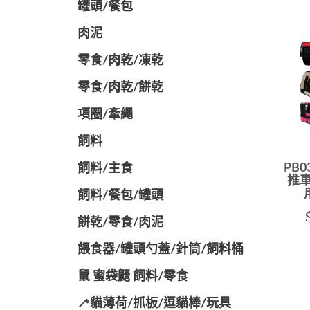
罐頭/餐包
肉泥
零食/肉乾/凍乾
零食/肉乾/餅乾
項圈/牽繩
飼料
PB0
飼料/主食
推車
飼料/餐包/罐頭
餅乾/零食/肉泥
餵食器/罐頭勺蓋/針筒/飼料桶
鼠 蜜袋鼯 飼料/零食
🦯貓薄荷/抓板/逗貓棒/玩具