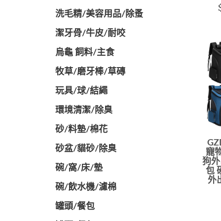
洗毛精/美容用品/除蚤
潔牙骨/牛皮/耐咬
烏龜 飼料/主食
牧草/磨牙棒/草磚
玩具/球/結繩
環境清潔/除臭
砂/料墊/棉花
G
砂盆/貓砂/除臭
寵物
狗外
碗/窩/床/墊
包 
外
碗/飲水機/濾棉
罐頭/餐包