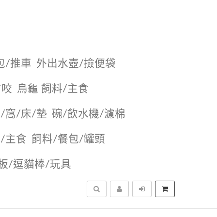
包/推車
外出水壺/撿便袋
耐咬
烏龜 飼料/主食
/窩/床/墊
碗/飲水機/濾棉
/主食
飼料/餐包/罐頭
抓板/逗貓棒/玩具
搜尋