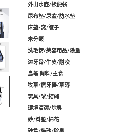
外出水壺/撿便袋
尿布墊/尿盆/防水墊
️床墊/窩/籠子
未分類
洗毛精/美容用品/除蚤
潔牙骨/牛皮/耐咬
烏龜 飼料/主食
牧草/磨牙棒/草磚
玩具/球/結繩
環境清潔/除臭
砂/料墊/棉花
砂盆/貓砂/除臭