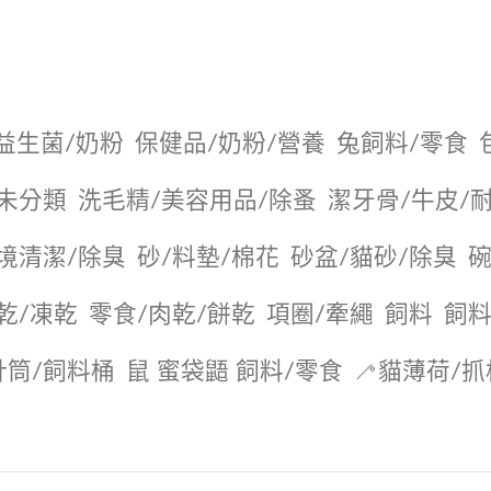
益生菌/奶粉
保健品/奶粉/營養
兔飼料/零食
未分類
洗毛精/美容用品/除蚤
潔牙骨/牛皮/
境清潔/除臭
砂/料墊/棉花
砂盆/貓砂/除臭
碗
乾/凍乾
零食/肉乾/餅乾
項圈/牽繩
飼料
飼料
針筒/飼料桶
鼠 蜜袋鼯 飼料/零食
🦯貓薄荷/