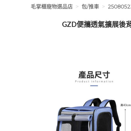
毛掌櫃寵物選品店
包/推車
2508052
GZD便攜透氣擴展後背