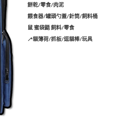
餅乾/零食/肉泥
餵食器/罐頭勺蓋/針筒/飼料桶
鼠 蜜袋鼯 飼料/零食
🦯貓薄荷/抓板/逗貓棒/玩具