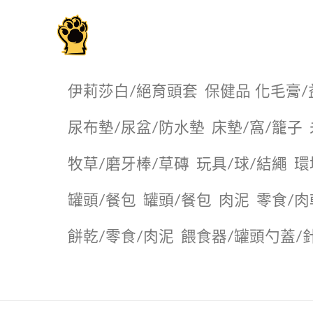
毛掌櫃寵物選品店
伊莉莎白/絕育頭套
保健品 化毛膏/
尿布墊/尿盆/防水墊
️床墊/窩/籠子
牧草/磨牙棒/草磚
玩具/球/結繩
環
罐頭/餐包
罐頭/餐包
肉泥
零食/肉
餅乾/零食/肉泥
餵食器/罐頭勺蓋/