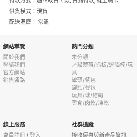
付款方式：超商取貨付款, 貨到付款, 線上刷卡
供貨模式：現貨
配送溫層： 常溫
網站導覽
熱門分類
關於我們
未分類
聯絡我們
🦯貓薄荷/抓板/逗貓棒/玩
官方網站
具
銷售通路
罐頭/餐包
罐頭/餐包
玩具/球/結繩
零食/肉乾/凍乾
線上服務
社群追蹤
會員註冊
/
登入
接收優惠與新產品資訊