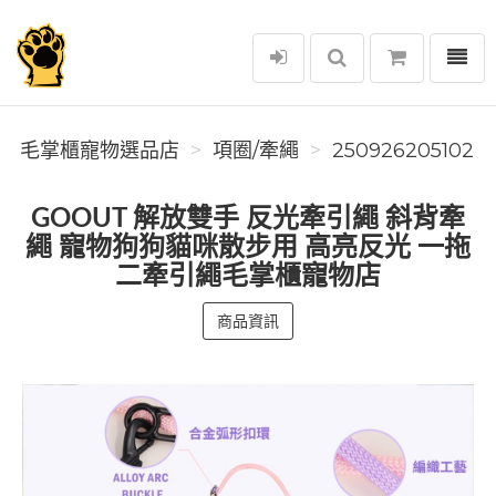
選單
毛掌櫃寵物選品店
毛掌櫃寵物選品店
項圈/牽繩
250926205102
GOOUT 解放雙手 反光牽引繩 斜背牽
繩 寵物狗狗貓咪散步用 高亮反光 一拖
二牽引繩毛掌櫃寵物店
商品資訊