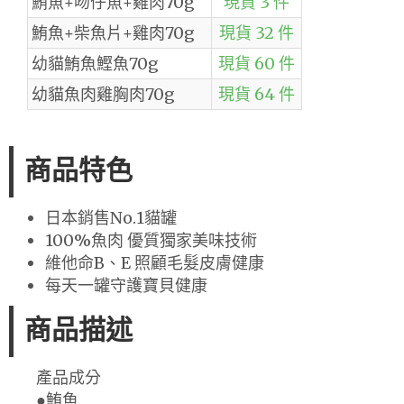
鮪魚+吻仔魚+雞肉70g
現貨 3 件
鮪魚+柴魚片+雞肉70g
現貨 32 件
幼貓鮪魚鰹魚70g
現貨 60 件
幼貓魚肉雞胸肉70g
現貨 64 件
商品特色
日本銷售No.1貓罐
100%魚肉 優質獨家美味技術
維他命B、E 照顧毛髮皮膚健康
每天一罐守護寶貝健康
商品描述
產品成分
●鮪魚