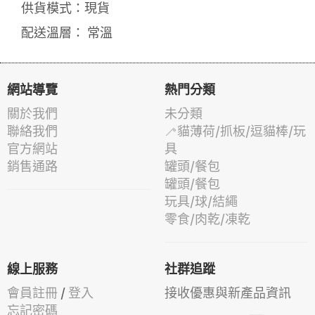
供貨模式：現貨
配送溫層： 常溫
網站導覽
熱門分類
關於我們
未分類
聯絡我們
🦯貓薄荷/抓板/逗貓棒/玩
官方網站
具
銷售通路
罐頭/餐包
罐頭/餐包
玩具/球/結繩
零食/肉乾/凍乾
線上服務
社群追蹤
會員註冊
/
登入
接收優惠與新產品資訊
忘記密碼