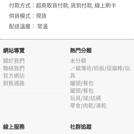
付款方式：超商取貨付款, 貨到付款, 線上刷卡
供貨模式：現貨
配送溫層： 常溫
網站導覽
熱門分類
關於我們
未分類
聯絡我們
🦯貓薄荷/抓板/逗貓棒/玩
官方網站
具
銷售通路
罐頭/餐包
罐頭/餐包
玩具/球/結繩
零食/肉乾/凍乾
線上服務
社群追蹤