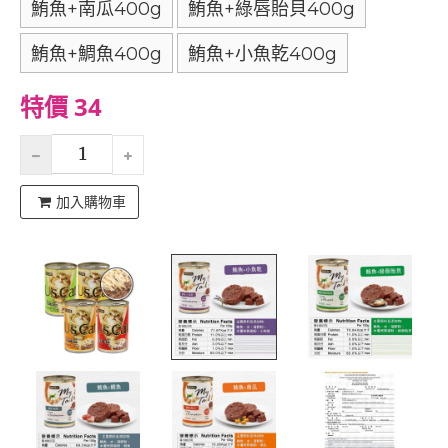
鮪魚+南瓜400g
鮪魚+綠唇貽貝400g
鮪魚+鯛魚400g
鮪魚+小魚乾400g
特價 34
加入購物車