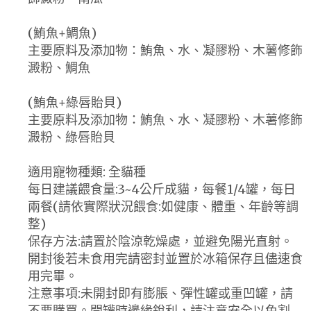
(鮪魚+鯛魚)
主要原料及添加物：鮪魚、水、凝膠粉、木薯修飾
澱粉、鯛魚
(鮪魚+綠唇貽貝)
主要原料及添加物：鮪魚、水、凝膠粉、木薯修飾
澱粉、綠唇貽貝
適用寵物種類: 全貓種
每日建議餵食量:3~4公斤成貓，每餐1/4罐，每日
兩餐(請依實際狀況餵食:如健康、體重、年齡等調
整)
保存方法:請置於陰涼乾燥處，並避免陽光直射。
開封後若未食用完請密封並置於冰箱保存且儘速食
用完畢。
注意事項:未開封即有膨脹、彈性罐或重凹罐，請
不要購買。開罐時邊緣銳利，請注意安全以免割