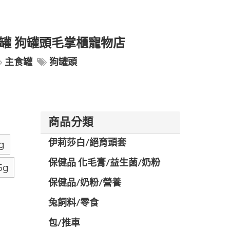
食罐 狗罐頭毛掌櫃寵物店
主食罐
狗罐頭
商品分類
伊莉莎白/絕育頭套
g
保健品 化毛膏/益生菌/奶粉
5g
保健品/奶粉/營養
兔飼料/零食
包/推車