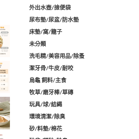
外出水壺/撿便袋
尿布墊/尿盆/防水墊
️床墊/窩/籠子
未分類
洗毛精/美容用品/除蚤
潔牙骨/牛皮/耐咬
烏龜 飼料/主食
牧草/磨牙棒/草磚
玩具/球/結繩
環境清潔/除臭
砂/料墊/棉花