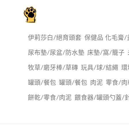
毛掌櫃寵物選品店
伊莉莎白/絕育頭套
保健品 化毛膏/
尿布墊/尿盆/防水墊
️床墊/窩/籠子
牧草/磨牙棒/草磚
玩具/球/結繩
環
罐頭/餐包
罐頭/餐包
肉泥
零食/肉
餅乾/零食/肉泥
餵食器/罐頭勺蓋/