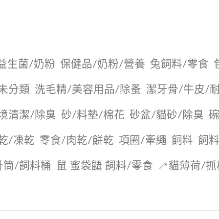
益生菌/奶粉
保健品/奶粉/營養
兔飼料/零食
未分類
洗毛精/美容用品/除蚤
潔牙骨/牛皮/
境清潔/除臭
砂/料墊/棉花
砂盆/貓砂/除臭
碗
乾/凍乾
零食/肉乾/餅乾
項圈/牽繩
飼料
飼料
針筒/飼料桶
鼠 蜜袋鼯 飼料/零食
🦯貓薄荷/