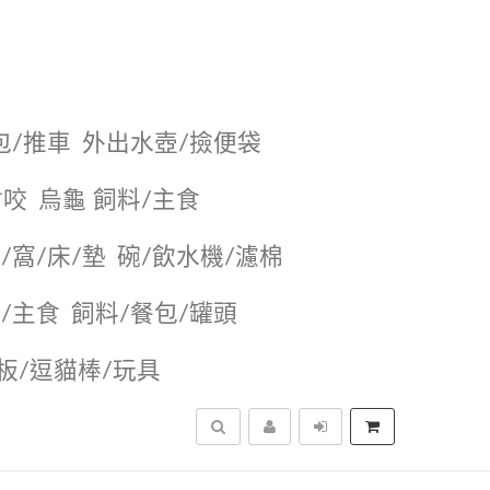
包/推車
外出水壺/撿便袋
耐咬
烏龜 飼料/主食
/窩/床/墊
碗/飲水機/濾棉
/主食
飼料/餐包/罐頭
抓板/逗貓棒/玩具
搜尋