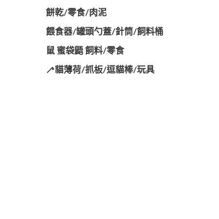
餅乾/零食/肉泥
餵食器/罐頭勺蓋/針筒/飼料桶
鼠 蜜袋鼯 飼料/零食
🦯貓薄荷/抓板/逗貓棒/玩具