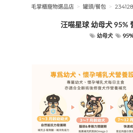
毛掌櫃寵物選品店
罐頭/餐包
23412
汪喵星球 幼母犬 95
幼母犬
95