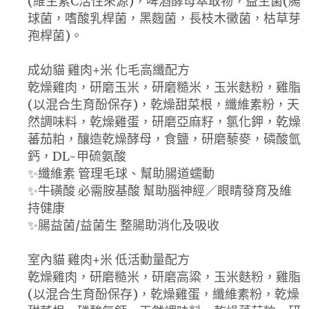
(維生素C活性來源)，啤酒酵母萃取物，益生菌(腸
球菌，嗜酸乳桿菌，黑麴菌，長枝木黴菌，枯草芽
孢桿菌)。
成幼貓 雞肉+米 化毛高纖配方
乾燥雞肉，研磨玉米，研磨糙米，玉米麩粉，雞脂
(以混合生育酚保存)，乾燥甜菜根，纖維素粉，天
然調味料，乾燥雞蛋，研磨亞麻籽，氯化鉀，乾燥
蕃茄粕，釀造乾燥酵母，食鹽，研磨藜麥，磷酸氫
鈣，DL-甲硫氨酸
✨纖維素 管理毛球、幫助腸道蠕動
✨牛磺酸 必需胺基酸 幫助腦神經／眼睛發育及維
持健康
✨腸益菌/益菌生 整腸助消化及吸收
室內貓 雞肉+米 低活動量配方
乾燥雞肉，研磨糙米，研磨高粱，玉米麩粉，雞脂
(以混合生育酚保存)，乾燥雞蛋，纖維素粉，乾燥