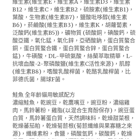
維生素(維生素E，維生素A，維生素D3，維生素
B12，維生素C，維生素B2，硫胺素(維生素B1)，
葉酸，生物素(維生素B7)，鹽酸吡哆醇(維生素
B6)，菸鹼酸(維生素B3)，維生素K，胡蘿蔔素，
泛酸鈣(維生素B5))，礦物質 (硫酸銅，碘酸鈣，硫
酸亞鐵，氧化錳，氧化鋅，亞硒酸鈉，蛋白質螯合
銅，蛋白質螯合鐵，蛋白質螯合鋅，蛋白質螯合
錳)，牛磺酸，DL-甲硫氨酸，絲蘭萃取精華，L-
抗壞血酸-2-聚磷酸鹽(維生素C活性來源)，肌醇
(維生素B8)，嗜酸乳酸桿菌，乾酪乳酸桿菌，比
菲德氏菌，腸球F菌。
鮭魚 全年齡貓用敏感配方
濃縮鮭魚，乾豌豆，乾鷹嘴豆，豌豆粉，濃縮雞
肉，馬鈴薯粉，雞脂(以混合生育酚保存)，豌豆蛋
白質，馬鈴薯蛋白質，天然調味料，乾燥甜菜根，
乾燥蕃茄粕，乾燥菊苣根(菊苣纖維與果寡糖之來
源)，纖維素粉，食鹽，磷酸氫鈣，碳酸鈣，乾燥