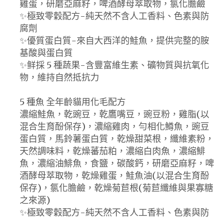
雞蛋，研磨亞麻籽，啤酒酵母萃取物，氯化膽鹼
✨極致零穀配方-純天然不含人工香料、色素與防
腐劑
✨優質蛋白質-來自大西洋的鮭魚，提供完整的胺
基酸與蛋白質
✨鲜採 5 種蔬果-含豐富維生素、礦物質與抗氧化
物，維持自然抵抗力
5 種魚 全年齡貓用化毛配方
濃縮鮭魚，乾豌豆，乾鷹嘴豆，豌豆粉，雞脂(以
混合生育酚保存)，濃縮雞肉，勻相化鱒魚，豌豆
蛋白質，馬鈴薯蛋白質，乾燥甜菜根，纖維素粉，
天然調味料，乾燥蕃茄粕，濃縮白肉魚，濃縮鯡
魚，濃縮油鯡魚，食鹽，碳酸鈣，研磨亞麻籽，啤
酒酵母萃取物，乾燥雞蛋，鮭魚油(以混合生育酚
保存)，氯化膽鹼，乾燥菊苣根(菊苣纖維與果寡糖
之來源)
✨極致零穀配方-純天然不含人工香料、色素與防