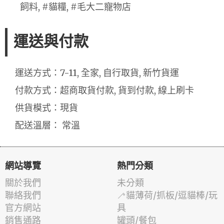
飼料, #貓糧, #毛大二寵物店
運送與付款
運送方式：7-11, 全家, 自行取貨, 新竹貨運
付款方式：超商取貨付款, 貨到付款, 線上刷卡
供貨模式：現貨
配送溫層： 常溫
網站導覽
熱門分類
關於我們
未分類
聯絡我們
🦯貓薄荷/抓板/逗貓棒/玩
官方網站
具
銷售通路
罐頭/餐包