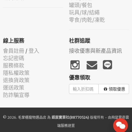
罐頭/餐包
玩具/球/結繩
零食/肉乾/凍乾
線上服務
社群追蹤
會員註冊
/
登入
接收優惠與新產品資訊
忘記密碼
服務條款
隱私權政策
優惠領取
退換貨政策
運送政策
領取優惠
防詐騙宣導
© 2026.
毛掌櫃寵物選品店
為
語宸實業社(88770524)
版權所有 - 由
飛鼠電商雲
端服務
建置