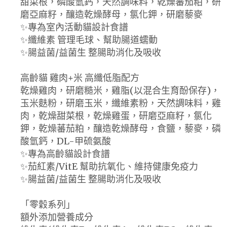
甜菜根，磷酸氫鈣，天然調味料，乾燥蕃茄粕，研
磨亞麻籽，釀造乾燥酵母，氯化鉀，研磨藜麥
✨專為室內活動貓設計食譜
✨纖維素 管理毛球、幫助腸道蠕動
✨腸益菌/益菌生 整腸助消化及吸收
高齡貓 雞肉+米 高纖低脂配方
乾燥雞肉，研磨糙米，雞脂(以混合生育酚保存)，
玉米麩粉，研磨玉米，纖維素粉，天然調味料，雞
肉，乾燥甜菜根，乾燥雞蛋，研磨亞麻籽，氯化
鉀，乾燥蕃茄粕，釀造乾燥酵母，食鹽，藜麥，磷
酸氫鈣，DL-甲硫氨酸
✨專為高齡貓設計食譜
✨茄紅素/VitE 幫助抗氧化、維持健康免疫力
✨腸益菌/益菌生 整腸助消化及吸收
「零穀系列」
額外添加營養成分