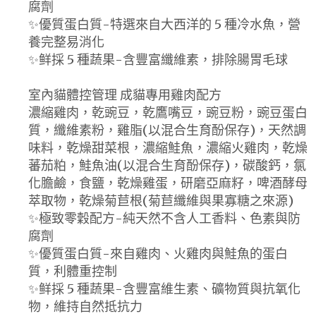
腐劑
✨優質蛋白質-特選來自大西洋的 5 種冷水魚，營
養完整易消化
✨鲜採 5 種蔬果-含豐富纖維素，排除腸胃毛球
室內貓體控管理 成貓專用雞肉配方
濃縮雞肉，乾豌豆，乾鷹嘴豆，豌豆粉，豌豆蛋白
質，纖維素粉，雞脂(以混合生育酚保存)，天然調
味料，乾燥甜菜根，濃縮鮭魚，濃縮火雞肉，乾燥
蕃茄粕，鮭魚油(以混合生育酚保存)，碳酸鈣，氯
化膽鹼，食鹽，乾燥雞蛋，研磨亞麻籽，啤酒酵母
萃取物，乾燥菊苣根(菊苣纖維與果寡糖之來源)
✨極致零穀配方-純天然不含人工香料、色素與防
腐劑
✨優質蛋白質-來自雞肉、火雞肉與鮭魚的蛋白
質，利體重控制
✨鲜採 5 種蔬果-含豐富維生素、礦物質與抗氧化
物，維持自然抵抗力