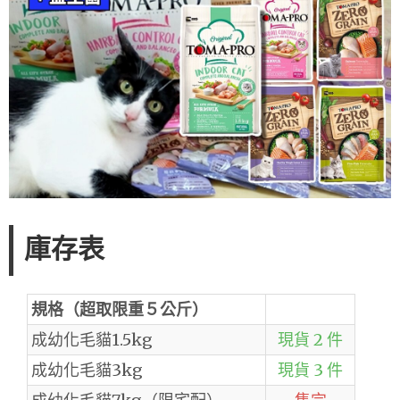
庫存表
規格（超取限重５公斤）
成幼化毛貓1.5kg
現貨 2 件
成幼化毛貓3kg
現貨 3 件