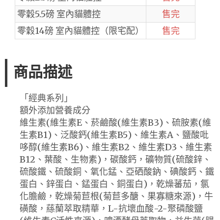
零穀5.5磅 室內貓體控
售完
零穀14磅 室內貓體控（限宅配）
售完
商品描述
「經典系列」
額外添加營養成分
維生素(維生素E、菸鹼酸(維生素B3)、硫胺素(維
生素B1)、泛酸鈣(維生素B5)、維生素A、鹽酸吡
哆醇(維生素B6)、維生素B2、維生素D3、維生素
B12、葉酸、生物素)，碳酸鈣，礦物質(硫酸鋅、
硫酸鐵、硫酸銅、氧化錳、亞硒酸鈉、碘酸鈣、鐵
蛋白、鋅蛋白、錳蛋白、銅蛋白)，乾燥蕃茄，氯
化膽鹼，乾燥菊苣根(菊苣多醣、果寡糖來源)，牛
磺酸，蕬蘭萃取精華，L-抗壞血酸-2-聚磷酸鹽