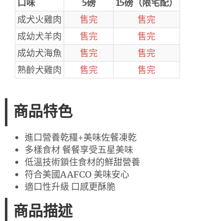
口味
5磅
15磅（限宅配）
成犬火雞肉
售完
售完
成幼犬羊肉
售完
售完
成幼犬海魚
售完
售完
熟齡犬雞肉
售完
售完
商品特色
進口營養乾糧+美味佐餐凍乾
多樣食材 餐餐享受五星美味
低溫技術鎖住食材的鮮甜營養
符合美國AAFCO 美味安心
適口性升級 口感更酥脆
商品描述