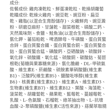
成分:
佐餐成份: 雞肉凍乾粒、鮮蛋凍乾粒、乾燥胡蘿蔔
乾糧成份: 乾燥火雞肉、豌豆乾、豌豆粉、扁豆
乾、雞脂(以混合生育酚儲存)、火雞鮮肉、豌豆澱
粉、研磨亞麻籽、甘藷乾、甜菜根乾、磷酸二鈣、
天然風味劑、食鹽、鮭魚油(以混合生育酚儲存)、
氯化鉀、蕃茄粕乾、啤酒酵母、牛磺酸、蛋白質螯
合鋅、蛋白質螯合鐵、蛋白質螯合銅、蛋白質螯合
鈷、蛋白質螯合錳、碘酸鈣、亞硒酸鈉、硫酸鋅、
氧化鋅、硫酸鐵、氧化錳、硫酸銅、碳酸鈷、菊苣
根乾(菊糖與果寡糖來源)、氯化膽鹼、DL-甲硫氨
酸、維生素E、菸鹼酸、硫胺素單硝酸鹽(維生素
B1)、泛酸鈣(維生素B5)、鹽酸吡哆醇(維生素
B6)、核黃素(維生素B2)、維生素A、維生素D3、
生物素(維生素B7)、維生素B12、葉酸、海藻乾、
菠菜乾、胡蘿蔔乾、蘋果乾、藍莓乾、蔓越莓乾、
乳酸、L-色氨酸、石榴乾、綠茶抽出物、L-抗壞
血酸-2-聚磷酸鹽(維生素C活性來源)、蕬蘭萃取精