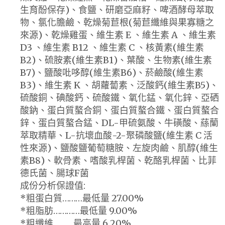
生育酚保存)、食鹽、研磨亞麻籽、啤酒酵母萃取
物、氯化膽鹼、乾燥菊苣根(菊苣纖維與果寡糖之
來源)、乾燥雞蛋、維生素 E 、維生素 A 、維生素
D3 、維生素 B12 、維生素 C 、核黃素(維生素
B2)、硫胺素(維生素B1)、葉酸、生物素(維生素
B7)、鹽酸吡哆醇(維生素B6)、菸鹼酸(維生素
B3)、維生素 K 、胡蘿蔔素、泛酸鈣(維生素B5)、
硫酸銅、碘酸鈣、硫酸鐵、氧化錳、氧化鋅、亞硒
酸鈉、蛋白質螯合銅、蛋白質螯合鐵、蛋白質螯合
鋅、蛋白質螯合錳、DL-甲硫氨酸、牛磺酸、蕬蘭
萃取精華、L-抗壞血酸-2-聚磷酸鹽(維生素 C 活
性來源)、鹽酸鹽葡萄糖胺、左旋肉鹼、肌醇(維生
素B8)、軟骨素、嗜酸乳桿菌、乾酪乳桿菌、比菲
德氏菌、腸球F菌
成份分析保證值:
*粗蛋白質………最低量 27.00%
*粗脂肪…………最低量 9.00%
*粗纖維………最高量 6.20%