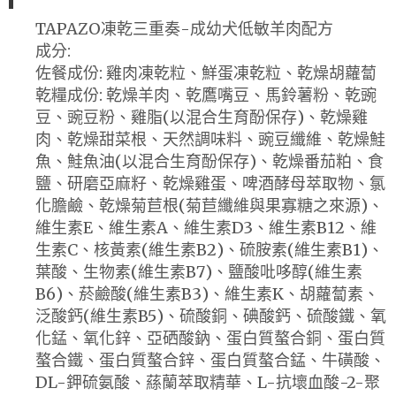
TAPAZO凍乾三重奏-成幼犬低敏羊肉配方
成分:
佐餐成份: 雞肉凍乾粒、鮮蛋凍乾粒、乾燥胡蘿蔔
乾糧成份: 乾燥羊肉、乾鷹嘴豆、馬鈴薯粉、乾豌
豆、豌豆粉、雞脂(以混合生育酚保存)、乾燥雞
肉、乾燥甜菜根、天然調味料、豌豆纖維、乾燥鮭
魚、鮭魚油(以混合生育酚保存)、乾燥番茄粕、食
鹽、研磨亞麻籽、乾燥雞蛋、啤酒酵母萃取物、氯
化膽鹼、乾燥菊苣根(菊苣纖維與果寡糖之來源)、
維生素E、維生素A、維生素D3、維生素B12、維
生素C、核黃素(維生素B2)、硫胺素(維生素B1)、
葉酸、生物素(維生素B7)、鹽酸吡哆醇(維生素
B6)、菸鹼酸(維生素B3)、維生素K、胡蘿蔔素、
泛酸鈣(維生素B5)、硫酸銅、碘酸鈣、硫酸鐵、氧
化錳、氧化鋅、亞硒酸鈉、蛋白質螯合銅、蛋白質
螯合鐵、蛋白質螯合鋅、蛋白質螯合錳、牛磺酸、
DL-鉀硫氨酸、蕬蘭萃取精華、L-抗壞血酸-2-聚