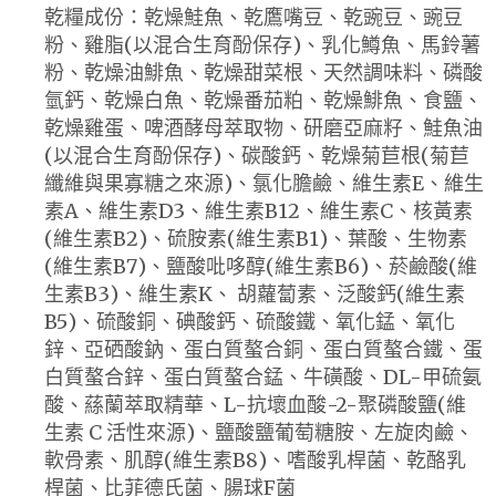
乾糧成份：乾燥鮭魚、乾鷹嘴豆、乾豌豆、豌豆
粉、雞脂(以混合生育酚保存)、乳化鱒魚、馬鈴薯
粉、乾燥油鯡魚、乾燥甜菜根、天然調味料、磷酸
氫鈣、乾燥白魚、乾燥番茄粕、乾燥鯡魚、食鹽、
乾燥雞蛋、啤酒酵母萃取物、研磨亞麻籽、鮭魚油
(以混合生育酚保存)、碳酸鈣、乾燥菊苣根(菊苣
纖維與果寡糖之來源)、氯化膽鹼、維生素E、維生
素A、維生素D3、維生素B12、維生素C、核黃素
(維生素B2)、硫胺素(維生素B1)、葉酸、生物素
(維生素B7)、鹽酸吡哆醇(維生素B6)、菸鹼酸(維
生素B3)、維生素K、 胡蘿蔔素、泛酸鈣(維生素
B5)、硫酸銅、碘酸鈣、硫酸鐵、氧化錳、氧化
鋅、亞硒酸鈉、蛋白質螯合銅、蛋白質螯合鐵、蛋
白質螯合鋅、蛋白質螯合錳、牛磺酸、DL-甲硫氨
酸、蕬蘭萃取精華、L-抗壞血酸-2-聚磷酸鹽(維
生素 C 活性來源)、鹽酸鹽葡萄糖胺、左旋肉鹼、
軟骨素、肌醇(維生素B8)、嗜酸乳桿菌、乾酪乳
桿菌、比菲德氏菌、腸球F菌