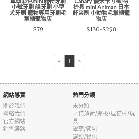
單頭彩色mini寵物牙刷
Canary 優米卡 小動物
小號牙刷 貓牙刷 小型
梳具 mini Animan 日本
犬牙刷 寵物專用牙刷毛
舒爽刷 小動物毛掌櫃寵
掌櫃寵物店
物店
$79
$130-$290
«
1
»
網站導覽
熱門分類
關於我們
未分類
聯絡我們
🦯貓薄荷/抓板/逗貓棒/玩
官方網站
具
銷售通路
罐頭/餐包
罐頭/餐包