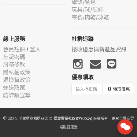
罐頭/餐包
玩具/球/結繩
零食/肉乾/凍乾
線上服務
社群追蹤
會員註冊
/
登入
接收優惠與新產品資訊
忘記密碼
服務條款
隱私權政策
優惠領取
退換貨政策
運送政策
領取優惠
防詐騙宣導
© 2026.
毛掌櫃寵物選品店
為
語宸實業社(88770524)
版權所有 - 由
飛鼠電商雲
端服務
建置