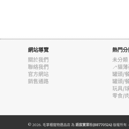
網站導覽
熱門分
關於我們
未分類
聯絡我們
🦯貓薄
官方網站
罐頭/
銷售通路
罐頭/
玩具/
零食/
© 2026.
毛掌櫃寵物選品店
為
語宸實業社(88770524)
版權所有 -