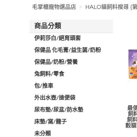
毛掌櫃寵物選品店
HALO貓飼料搜尋 (第
商品分類
伊莉莎白/絕育頭套
保健品 化毛膏/益生菌/奶粉
保健品/奶粉/營養
兔飼料/零食
包/推車
外出水壺/撿便袋
最便
尿布墊/尿盆/防水墊
飼料
飼料
️床墊/窩/籠子
穀貓
未分類