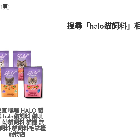
1頁)
搜尋「halo貓飼料」
宜 嘿囉 HALO 貓
 halo貓飼料 貓咪
 幼貓飼料 貓糧 無
飼料 貓飼料毛掌櫃
寵物店