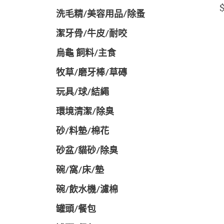
$
洗毛精/美容用品/除蚤
潔牙骨/牛皮/耐咬
烏龜 飼料/主食
牧草/磨牙棒/草磚
玩具/球/結繩
環境清潔/除臭
砂/料墊/棉花
砂盆/貓砂/除臭
碗/窩/床/墊
碗/飲水機/濾棉
罐頭/餐包