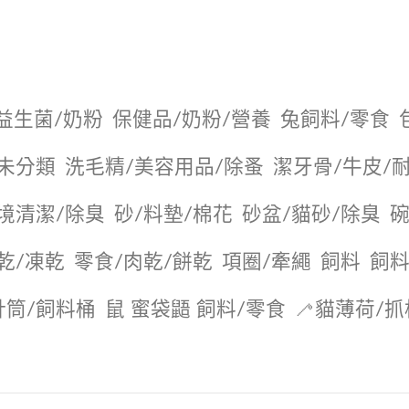
益生菌/奶粉
保健品/奶粉/營養
兔飼料/零食
未分類
洗毛精/美容用品/除蚤
潔牙骨/牛皮/
境清潔/除臭
砂/料墊/棉花
砂盆/貓砂/除臭
碗
乾/凍乾
零食/肉乾/餅乾
項圈/牽繩
飼料
飼料
針筒/飼料桶
鼠 蜜袋鼯 飼料/零食
🦯貓薄荷/