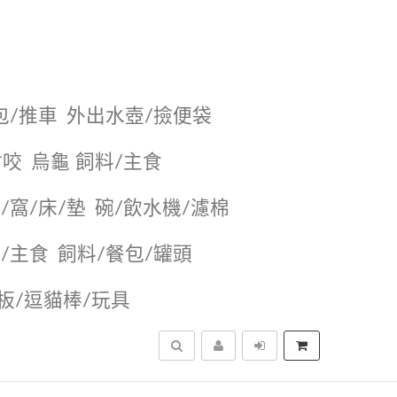
包/推車
外出水壺/撿便袋
耐咬
烏龜 飼料/主食
/窩/床/墊
碗/飲水機/濾棉
/主食
飼料/餐包/罐頭
抓板/逗貓棒/玩具
搜尋