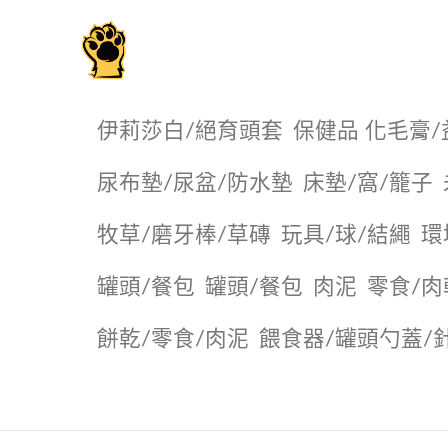
毛掌櫃寵物選品店
伊莉莎白/絕育頭套
保健品 化毛膏/
尿布墊/尿盆/防水墊
️床墊/窩/籠子
牧草/磨牙棒/草磚
玩具/球/結繩
環
罐頭/餐包
罐頭/餐包
肉泥
零食/肉
餅乾/零食/肉泥
餵食器/罐頭勺蓋/