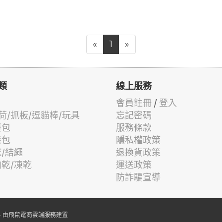
«
1
»
類
線上服務
會員註冊
/
登入
荷/抓板/逗貓棒/玩具
忘記密碼
餐包
服務條款
餐包
隱私權政策
球/結繩
退換貨政策
肉乾/凍乾
運送政策
防詐騙宣導
 由
飛鼠電商雲端服務
建置