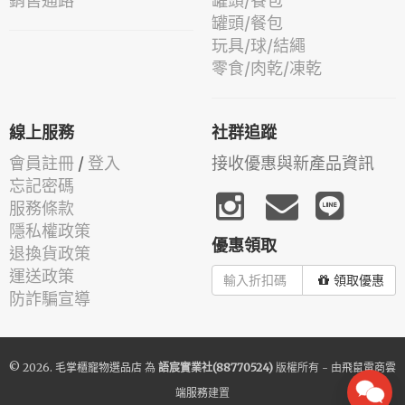
銷售通路
罐頭/餐包
罐頭/餐包
玩具/球/結繩
零食/肉乾/凍乾
線上服務
社群追蹤
會員註冊
/
登入
接收優惠與新產品資訊
忘記密碼
服務條款
隱私權政策
優惠領取
退換貨政策
運送政策
領取優惠
防詐騙宣導
© 2026.
毛掌櫃寵物選品店
為
語宸實業社(88770524)
版權所有 - 由
飛鼠電商雲
端服務
建置