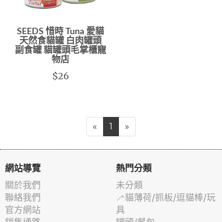
SEEDS 惜時 Tuna 愛貓
天然食貓罐 白肉罐頭
副食罐 貓罐頭毛掌櫃寵
物店
$26
«
1
»
網站導覽
熱門分類
關於我們
未分類
聯絡我們
🦯貓薄荷/抓板/逗貓棒/玩
官方網站
具