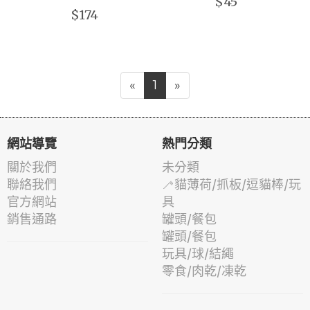
$45
$174
«
1
»
網站導覽
熱門分類
關於我們
未分類
聯絡我們
🦯貓薄荷/抓板/逗貓棒/玩
官方網站
具
銷售通路
罐頭/餐包
罐頭/餐包
玩具/球/結繩
零食/肉乾/凍乾