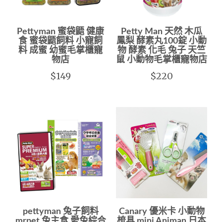
Pettyman 蜜袋鼯 健康
Petty Man 天然 木瓜
食 蜜袋鼯飼料 小寵飼
鳳梨 酵素丸100錠 小動
料 成蜜 幼蜜毛掌櫃寵
物 酵素 化毛 兔子 天竺
物店
鼠 小動物毛掌櫃寵物店
$149
$220
pettyman 兔子飼料
Canary 優米卡 小動物
mrpet 兔主食 愛兔綜合
梳具 mini Animan 日本