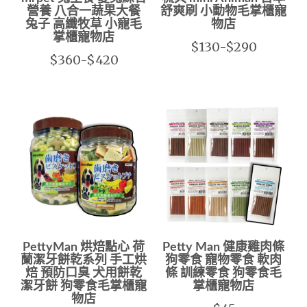
營養 八合一蔬果大餐
舒爽刷 小動物毛掌櫃寵
兔子 高纖牧草 小寵毛
物店
掌櫃寵物店
$130-$290
$360-$420
PettyMan 烘焙點心 荷
Petty Man 健康雞肉條
蘭潔牙餅乾系列 手工烘
狗零食 寵物零食 軟肉
焙 預防口臭 犬用餅乾
條 訓練零食 狗零食毛
潔牙餅 狗零食毛掌櫃寵
掌櫃寵物店
物店