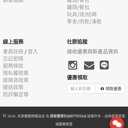
銷售通路
罐頭/餐包
罐頭/餐包
玩具/球/結繩
零食/肉乾/凍乾
線上服務
社群追蹤
會員註冊
/
登入
接收優惠與新產品資訊
忘記密碼
服務條款
隱私權政策
優惠領取
退換貨政策
運送政策
領取優惠
防詐騙宣導
© 2026.
毛掌櫃寵物選品店
為
語宸實業社(88770524)
版權所有 - 由
飛鼠電商雲
端服務
建置