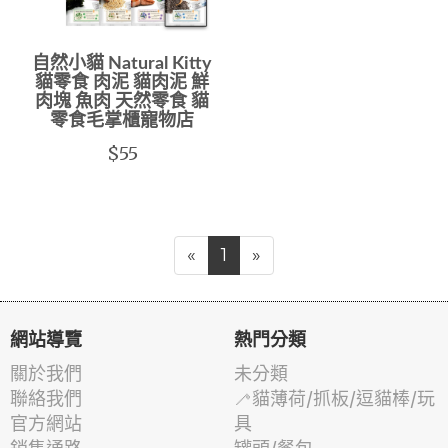
自然小貓 Natural Kitty
貓零食 肉泥 貓肉泥 鮮
肉塊 魚肉 天然零食 貓
零食毛掌櫃寵物店
$55
«
1
»
網站導覽
熱門分類
關於我們
未分類
聯絡我們
🦯貓薄荷/抓板/逗貓棒/玩
官方網站
具