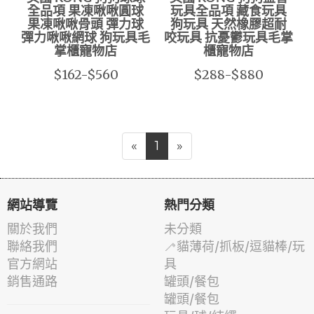
全品項 果凍啾啾圓球
玩具全品項 藏食玩具
果凍啾啾骨頭 彈力球
狗玩具 天然橡膠超耐
彈力啾啾網球 狗玩具毛
咬玩具 抗憂鬱玩具毛掌
掌櫃寵物店
櫃寵物店
$162-$560
$288-$880
«
1
»
網站導覽
熱門分類
關於我們
未分類
聯絡我們
🦯貓薄荷/抓板/逗貓棒/玩
官方網站
具
銷售通路
罐頭/餐包
罐頭/餐包