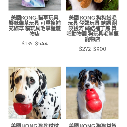
美國KONG-貓草玩具
美國 KONG 狗狗絨毛
響紙貓草玩具 可重複補
玩具 發聲玩具 結繩 耐
充貓草 貓玩具毛掌櫃寵
咬拔河 繩結補丁熊 舞
物店
吧動物園 狗玩具毛掌櫃
寵物店
$135-$544
$272-$900
美國 KONG 狗狗球球
美國 KONG 狗狗益智