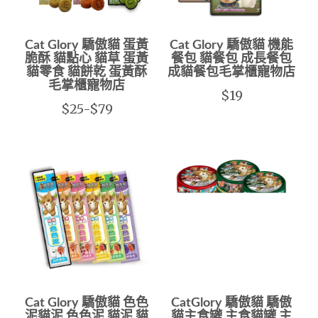
Cat Glory 驕傲貓 蛋黃
Cat Glory 驕傲貓 機能
脆酥 貓點心 貓草 蛋黃
餐包 貓餐包 成長餐包
貓零食 貓餅乾 蛋黃酥
成貓餐包毛掌櫃寵物店
毛掌櫃寵物店
$19
$25-$79
Cat Glory 驕傲貓 色色
CatGlory 驕傲貓 驕傲
泥貓泥 色色泥 貓泥 貓
貓主食罐 主食貓罐 主