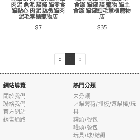
肉泥 魚泥 貓條 貓零食
食罐 貓罐 貓 寵物 貓主
貓點心 肉泥 驕傲貓肉
食罐 貓罐頭毛掌櫃寵物
泥毛掌櫃寵物店
店
$7
$35
«
1
»
網站導覽
熱門分類
關於我們
未分類
聯絡我們
🦯貓薄荷/抓板/逗貓棒/玩
官方網站
具
銷售通路
罐頭/餐包
罐頭/餐包
玩具/球/結繩