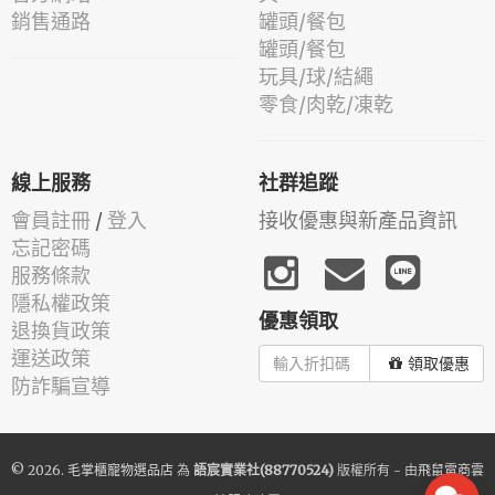
銷售通路
罐頭/餐包
罐頭/餐包
玩具/球/結繩
零食/肉乾/凍乾
線上服務
社群追蹤
會員註冊
/
登入
接收優惠與新產品資訊
忘記密碼
服務條款
隱私權政策
優惠領取
退換貨政策
運送政策
領取優惠
防詐騙宣導
© 2026.
毛掌櫃寵物選品店
為
語宸實業社(88770524)
版權所有 - 由
飛鼠電商雲