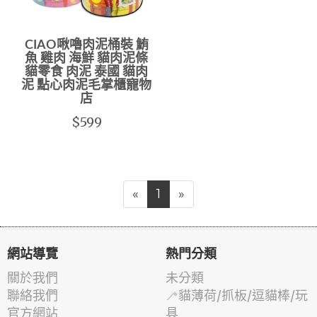
CIAO啾嚕肉泥桶裝 鮪
魚 雞肉 海鮮 貓肉泥條
貓零食 肉泥 泰國 貓肉
泥 點心肉泥毛掌櫃寵物
店
$599
«
1
»
網站導覽
熱門分類
關於我們
未分類
聯絡我們
🦯貓薄荷/抓板/逗貓棒/玩
官方網站
具