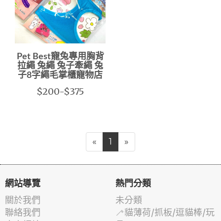
Pet Best寵兔專用胸背
拉繩 兔繩 兔子牽繩 兔
子8字繩毛掌櫃寵物店
$200-$375
«
1
»
網站導覽
熱門分類
關於我們
未分類
聯絡我們
🦯貓薄荷/抓板/逗貓棒/玩