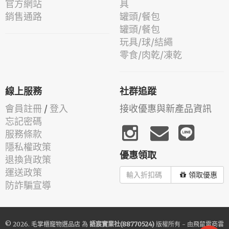
官方網站
具
銷售通路
罐頭/餐包
罐頭/餐包
玩具/球/結繩
零食/肉乾/凍乾
線上服務
社群追蹤
會員註冊
/
登入
接收優惠與新產品資訊
忘記密碼
服務條款
隱私權政策
優惠領取
退換貨政策
運送政策
領取優惠
防詐騙宣導
© 2026.
毛掌櫃寵物選品店
為
語宸實業社(88770524)
版權所有 - 由
飛鼠電商雲