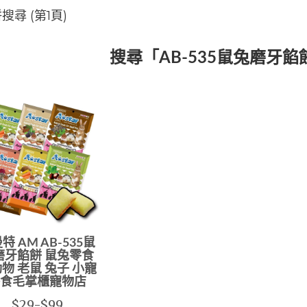
搜尋 (第1頁)
搜尋「AB-535鼠兔磨牙
特 AM AB-535鼠
磨牙餡餅 鼠兔零食
物 老鼠 兔子 小寵
食毛掌櫃寵物店
$29-$99