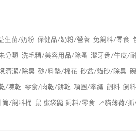
益生菌/奶粉
保健品/奶粉/營養
兔飼料/零食
未分類
洗毛精/美容用品/除蚤
潔牙骨/牛皮/
境清潔/除臭
砂/料墊/棉花
砂盆/貓砂/除臭
碗
乾/凍乾
零食/肉乾/餅乾
項圈/牽繩
飼料
飼料
針筒/飼料桶
鼠 蜜袋鼯 飼料/零食
🦯貓薄荷/