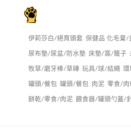
毛掌櫃寵物選品店
伊莉莎白/絕育頭套
保健品 化毛膏/
尿布墊/尿盆/防水墊
️床墊/窩/籠子
牧草/磨牙棒/草磚
玩具/球/結繩
環
罐頭/餐包
罐頭/餐包
肉泥
零食/肉
餅乾/零食/肉泥
餵食器/罐頭勺蓋/