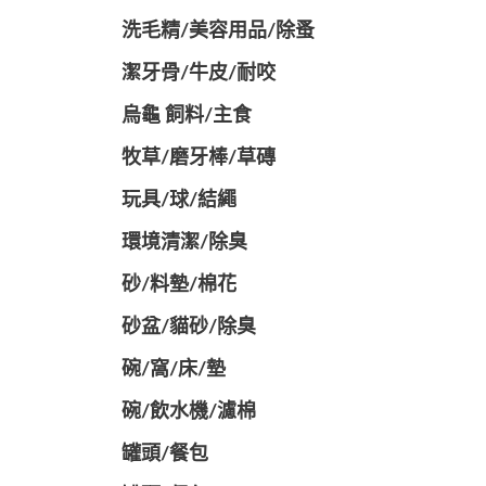
洗毛精/美容用品/除蚤
潔牙骨/牛皮/耐咬
烏龜 飼料/主食
牧草/磨牙棒/草磚
玩具/球/結繩
環境清潔/除臭
砂/料墊/棉花
砂盆/貓砂/除臭
碗/窩/床/墊
碗/飲水機/濾棉
罐頭/餐包