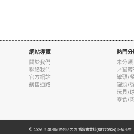
網站導覽
熱門分
關於我們
未分類
聯絡我們
🦯貓薄
官方網站
罐頭/
銷售通路
罐頭/
玩具/
零食/
© 2026.
毛掌櫃寵物選品店
為
語宸實業社(88770524)
版權所有 -