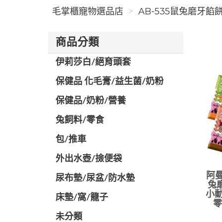
毛掌櫃寵物選品店
AB-535鼠兔磨牙餡餅
商品分類
伊莉莎白/絕育頭套
保健品 化毛膏/益生菌/奶粉
保健品/奶粉/營養
兔飼料/零食
包/推車
外出水壺/撿便袋
阿曼
尿布墊/尿盆/防水墊
兔
小動
️床墊/窩/籠子
零
未分類