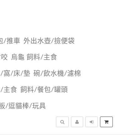
包/推車
外出水壺/撿便袋
耐咬
烏龜 飼料/主食
/窩/床/墊
碗/飲水機/濾棉
/主食
飼料/餐包/罐頭
抓板/逗貓棒/玩具
搜尋