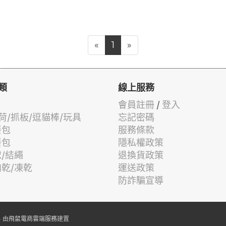
«
1
»
類
線上服務
會員註冊
/
登入
荷/抓板/逗貓棒/玩具
忘記密碼
餐包
服務條款
餐包
隱私權政策
球/結繩
退換貨政策
肉乾/凍乾
運送政策
防詐騙宣導
 由
飛鼠電商雲端服務
建置