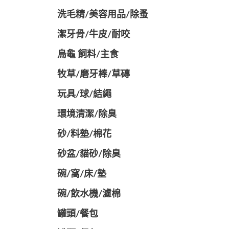
洗毛精/美容用品/除蚤
潔牙骨/牛皮/耐咬
烏龜 飼料/主食
牧草/磨牙棒/草磚
玩具/球/結繩
環境清潔/除臭
砂/料墊/棉花
砂盆/貓砂/除臭
碗/窩/床/墊
碗/飲水機/濾棉
罐頭/餐包