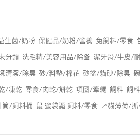
益生菌/奶粉
保健品/奶粉/營養
兔飼料/零食
未分類
洗毛精/美容用品/除蚤
潔牙骨/牛皮/
境清潔/除臭
砂/料墊/棉花
砂盆/貓砂/除臭
碗
乾/凍乾
零食/肉乾/餅乾
項圈/牽繩
飼料
飼料
針筒/飼料桶
鼠 蜜袋鼯 飼料/零食
🦯貓薄荷/