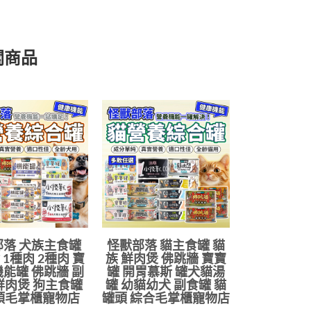
關商品
部落 犬族主食罐
怪獸部落 貓主食罐 貓
 1種肉 2種肉 寶
族 鮮肉煲 佛跳牆 寶寶
機能罐 佛跳牆 副
罐 開胃慕斯 罐犬貓湯
鮮肉煲 狗主食罐
罐 幼貓幼犬 副食罐 貓
頭毛掌櫃寵物店
罐頭 綜合毛掌櫃寵物店