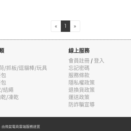
«
1
»
類
線上服務
會員註冊
/
登入
荷/抓板/逗貓棒/玩具
忘記密碼
餐包
服務條款
餐包
隱私權政策
球/結繩
退換貨政策
肉乾/凍乾
運送政策
防詐騙宣導
 由
飛鼠電商雲端服務
建置