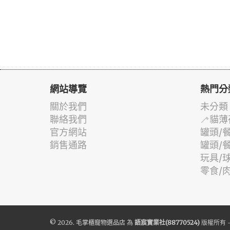
網站導覽
熱門分
關於我們
未分類
聯絡我們
🦯貓薄
官方網站
罐頭/
銷售通路
罐頭/
玩具/
零食/
© 2026.
毛掌櫃寵物選品店
為
語宸實業社(88770524)
版權所有 -