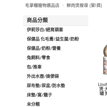
毛掌櫃寵物選品店
鮮肉煲搜尋 (第1頁)
商品分類
伊莉莎白/絕育頭套
保健品 化毛膏/益生菌/奶粉
保健品/奶粉/營養
兔飼料/零食
包/推車
外出水壺/撿便袋
Lit
尿布墊/尿盆/防水墊
煲 
罐 
️床墊/窩/籠子
未分類