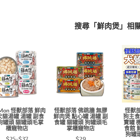
搜尋「鮮肉煲」相
oMon 怪獸部落 鮮肉
怪獸部落 佛跳牆 無膠
怪獸
犬貓湯罐 湯罐 副食
鮮肉煲 點心罐 湯罐 副
狗主食
狗罐頭 貓罐頭毛掌
食罐 貓罐頭 狗罐頭毛
寶罐 
櫃寵物店
掌櫃寵物店
食館 
狗罐
$25-$37
$29