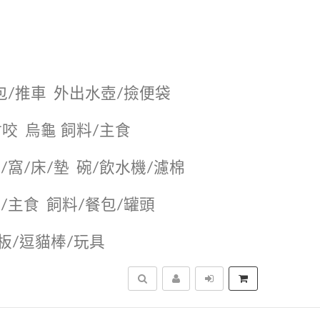
包/推車
外出水壺/撿便袋
耐咬
烏龜 飼料/主食
/窩/床/墊
碗/飲水機/濾棉
/主食
飼料/餐包/罐頭
抓板/逗貓棒/玩具
搜尋