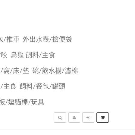
包/推車
外出水壺/撿便袋
耐咬
烏龜 飼料/主食
/窩/床/墊
碗/飲水機/濾棉
/主食
飼料/餐包/罐頭
抓板/逗貓棒/玩具
搜尋