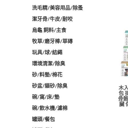
洗毛精/美容用品/除蚤
潔牙骨/牛皮/耐咬
烏龜 飼料/主食
牧草/磨牙棒/草磚
玩具/球/結繩
環境清潔/除臭
砂/料墊/棉花
砂盆/貓砂/除臭
木入
包 
碗/窩/床/墊
骨骼
臟 
碗/飲水機/濾棉
罐頭/餐包