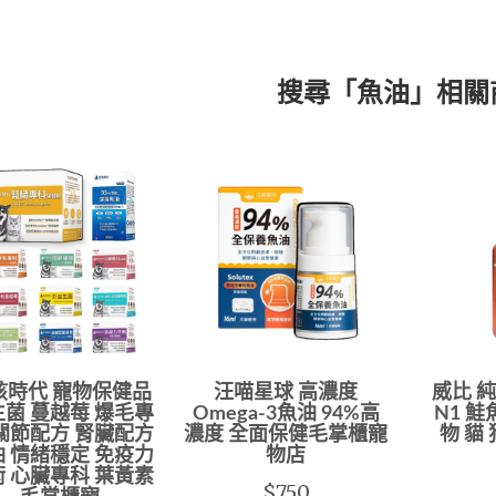
搜尋「魚油」相關
孩時代 寵物保健品
汪喵星球 高濃度
威比 
菌 蔓越莓 爆毛專
Omega-3魚油 94%高
N1 鮭
關節配方 腎臟配方
濃度 全面保健毛掌櫃寵
物 貓
 情緒穩定 免疫力
物店
 心臟專科 葉黃素
$750