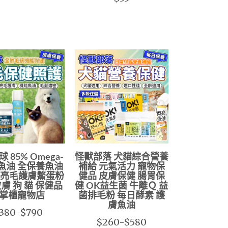
 85% Omega-
怪獸部落 犬貓綜合營養
能魚油 全保養魚油
補給 元氣活力 寵物保
 亮毛護膚鱉蛋粉
健品 皮膚保健 腸胃保
皮膚 狗 貓 保健品
健 OK益生菌 牛離Ｑ 益
掌櫃寵物店
菌排毛粉 每日酵素 護
膚魚油
380-$790
$260-$580