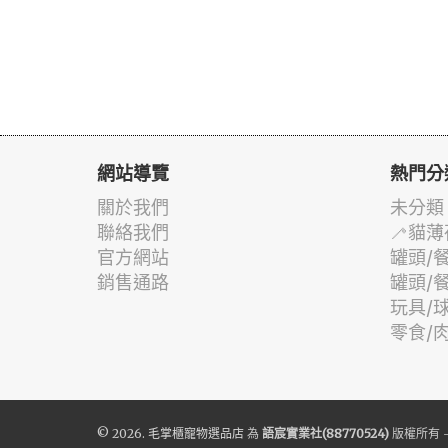
網站導覽
熱門分
關於我們
未分類
聯絡我們
🦯貓薄
官方網站
罐頭/
銷售通路
罐頭/
玩具/
零食/
© 2026.
毛掌櫃寵物選品店
為
語宸實業社(88770524)
版權所有 -