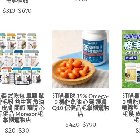
毛掌櫃寵
$310-$670
森 試吃包 單顆 單
汪喵星球 85% Omega-
汪喵星球
排毛粉 益生菌 魚油
3 機能魚油 心臟 護膚
3 機
 皮膚 關節 眼睛 心
Q10 保健品毛掌櫃寵物
噴霧型
保健品 Moreson毛
店
毛髮 
掌櫃寵物店
毛
$420-$790
$20-$30
$