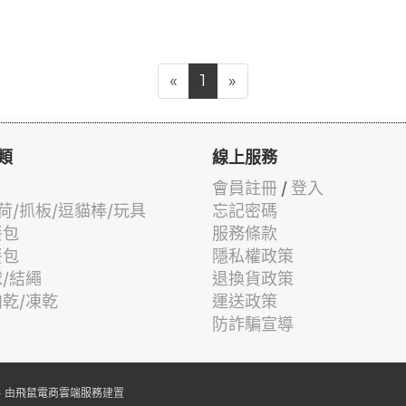
«
1
»
類
線上服務
會員註冊
/
登入
荷/抓板/逗貓棒/玩具
忘記密碼
餐包
服務條款
餐包
隱私權政策
球/結繩
退換貨政策
肉乾/凍乾
運送政策
防詐騙宣導
 由
飛鼠電商雲端服務
建置