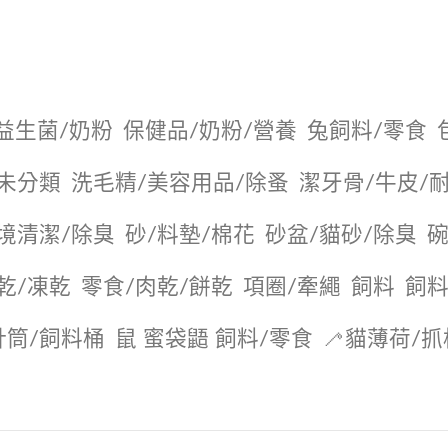
益生菌/奶粉
保健品/奶粉/營養
兔飼料/零食
未分類
洗毛精/美容用品/除蚤
潔牙骨/牛皮/
境清潔/除臭
砂/料墊/棉花
砂盆/貓砂/除臭
碗
乾/凍乾
零食/肉乾/餅乾
項圈/牽繩
飼料
飼料
針筒/飼料桶
鼠 蜜袋鼯 飼料/零食
🦯貓薄荷/