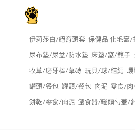
毛掌櫃寵物選品店
伊莉莎白/絕育頭套
保健品 化毛膏/
尿布墊/尿盆/防水墊
️床墊/窩/籠子
牧草/磨牙棒/草磚
玩具/球/結繩
環
罐頭/餐包
罐頭/餐包
肉泥
零食/肉
餅乾/零食/肉泥
餵食器/罐頭勺蓋/