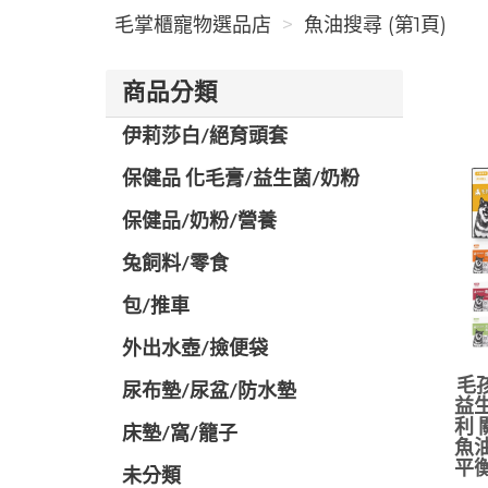
毛掌櫃寵物選品店
魚油搜尋 (第1頁)
商品分類
伊莉莎白/絕育頭套
保健品 化毛膏/益生菌/奶粉
保健品/奶粉/營養
兔飼料/零食
包/推車
外出水壺/撿便袋
毛
尿布墊/尿盆/防水墊
益生
利 
️床墊/窩/籠子
魚油
平衡
未分類