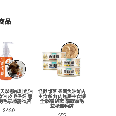
商品
純天然挪威鮭魚油
怪獸部落 德國魚油鮮肉
魚油 皮毛保健 寵
主食罐 鮮肉無膠主食罐
 狗毛掌櫃寵物店
全齡貓 貓罐 貓罐頭毛
掌櫃寵物店
$480
$55