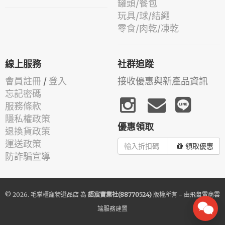
罐頭/餐包
玩具/球/結繩
零食/肉乾/凍乾
線上服務
社群追蹤
會員註冊
/
登入
接收優惠與新產品資訊
忘記密碼
服務條款
隱私權政策
優惠領取
退換貨政策
運送政策
領取優惠
防詐騙宣導
© 2026.
毛掌櫃寵物選品店
為
語宸實業社(88770524)
版權所有 - 由
飛鼠電商雲
端服務
建置