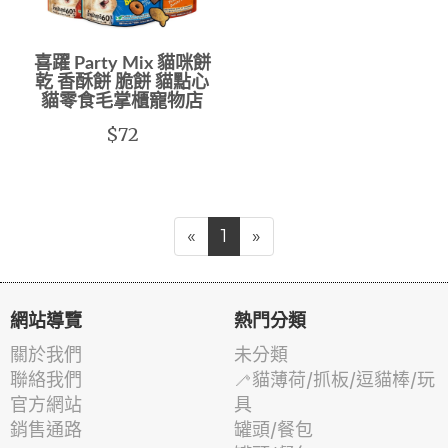
喜躍 Party Mix 貓咪餅
乾 香酥餅 脆餅 貓點心
貓零食毛掌櫃寵物店
$72
«
1
»
網站導覽
熱門分類
關於我們
未分類
聯絡我們
🦯貓薄荷/抓板/逗貓棒/玩
官方網站
具
銷售通路
罐頭/餐包