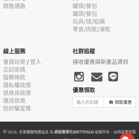
銷售通路
罐頭/餐包
罐頭/餐包
玩具/球/結繩
零食/肉乾/凍乾
線上服務
社群追蹤
會員註冊
/
登入
接收優惠與新產品資訊
忘記密碼
服務條款
隱私權政策
優惠領取
退換貨政策
運送政策
領取優惠
防詐騙宣導
© 2026.
毛掌櫃寵物選品店
為
語宸實業社(88770524)
版權所有 - 由
飛鼠電商雲