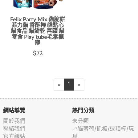
Felix Party Mix 貓脆餅
菲力貓 香酥捲 貓點心
貓食品 貓餅乾 喜躍 貓
零食 Play tube毛掌櫃
寵
$72
«
1
»
網站導覽
熱門分類
關於我們
未分類
聯絡我們
🦯貓薄荷/抓板/逗貓棒/玩
官方網站
具