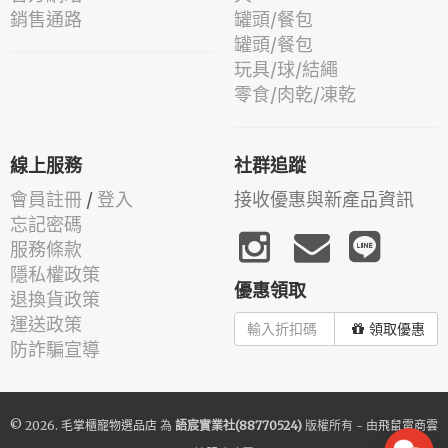
銷售通路
罐頭/餐包
罐頭/餐包
玩具/球/結繩
零食/肉乾/凍乾
線上服務
社群追蹤
會員註冊
/
登入
接收優惠與新產品資訊
忘記密碼
服務條款
隱私權政策
優惠領取
退換貨政策
運送政策
領取優惠
防詐騙宣導
© 2026.
毛掌櫃寵物選品店
為
語宸實業社(88770524)
版權所有 - 由
飛鼠電商雲