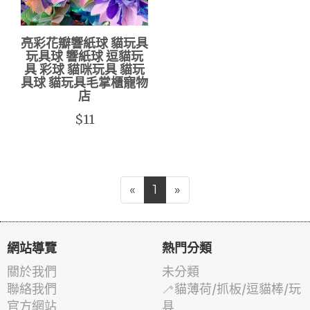
亮彩花瓣響紙球 貓玩具
玩具球 響紙球 逗貓玩
具 彩球 貓咪玩具 貓玩
具球 貓玩具毛掌櫃寵物
店
$11
«
1
»
網站導覽
熱門分類
關於我們
未分類
聯絡我們
🦯貓薄荷/抓板/逗貓棒/玩
官方網站
具