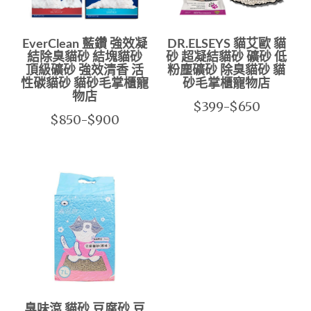
EverClean 藍鑽 強效凝
DR.ELSEYS 貓艾歐 貓
結除臭貓砂 結塊貓砂
砂 超凝結貓砂 礦砂 低
頂級礦砂 強效清香 活
粉塵礦砂 除臭貓砂 貓
性碳貓砂 貓砂毛掌櫃寵
砂毛掌櫃寵物店
物店
$399-$650
$850-$900
臭味滾 貓砂 豆腐砂 豆