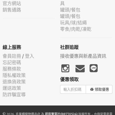
官方網站
具
銷售通路
罐頭/餐包
罐頭/餐包
玩具/球/結繩
零食/肉乾/凍乾
線上服務
社群追蹤
會員註冊
/
登入
接收優惠與新產品資訊
忘記密碼
服務條款
隱私權政策
優惠領取
退換貨政策
運送政策
領取優惠
防詐騙宣導
© 2026.
毛掌櫃寵物選品店
為
語宸實業社(88770524)
版權所有 - 由
飛鼠電商雲