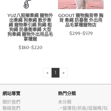
YUZ八股辮牽繩 寵物外
GOOUT 寵物胸背帶 胸
出牽繩 狗牽繩 散步牽
背 牽繩 防暴衝 外出用
繩 寵物牽引繩 狗繩 粗
品毛掌櫃寵物店
狗繩 防暴衝牽繩 大型
$299-$579
狗牽繩 寵物外出用品毛
掌櫃寵
$180-$220
«
1
»
網站導覽
熱門分類
關於我們
未分類
聯絡我們
🦯貓薄荷/抓板/逗貓棒/玩