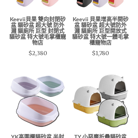
Keevii貝果 雙向封閉砂
Keevii 貝果增高半開砂
盆 貓砂盆 超大號 防外
盆 貓砂盆 超大號防外
濺 貓廁所 巨型 封閉式
濺 貓廁所 巨型開放式
貓砂盆 特大號毛掌櫃寵
貓砂盆 特大號一體毛掌
物店
櫃寵物店
$2,380
$1,780
YK高圍欄貓砂盆 半封
TY 小惡魔折疊貓砂盆