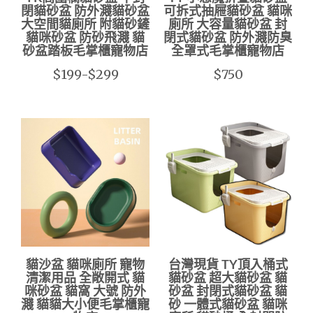
閉貓砂盆 防外濺貓砂盆
可拆式抽屜貓砂盆 貓咪
大空間貓廁所 附貓砂鏟
廁所 大容量貓砂盆 封
貓咪砂盆 防砂飛濺 貓
閉式貓砂盆 防外濺防臭
砂盆踏板毛掌櫃寵物店
全罩式毛掌櫃寵物店
$199-$299
$750
貓沙盆 貓咪廁所 寵物
台灣現貨 TY頂入桶式
清潔用品 全敞開式 貓
貓砂盆 超大貓砂盆 貓
咪砂盆 貓窩 大號 防外
砂盆 封閉式貓砂盆 貓
濺 貓貓大小便毛掌櫃寵
砂 一體式貓砂盆 貓咪