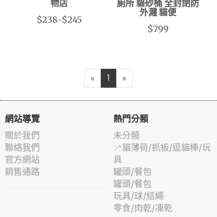
物店
廁所 貓砂桶 全封閉防
外濺 貓便
$238-$245
$799
«
1
»
網站導覽
熱門分類
關於我們
未分類
聯絡我們
🦯貓薄荷/抓板/逗貓棒/玩
官方網站
具
銷售通路
罐頭/餐包
罐頭/餐包
玩具/球/結繩
零食/肉乾/凍乾