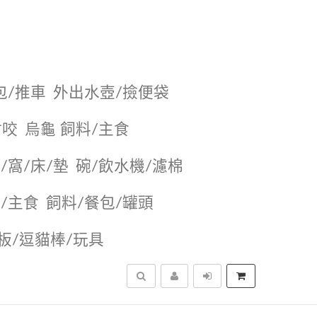
包/推車
外出水壺/撿便袋
耐咬
烏龜 飼料/主食
/窩/床/墊
碗/飲水機/濾棉
/主食
飼料/餐包/罐頭
抓板/逗貓棒/玩具
搜尋