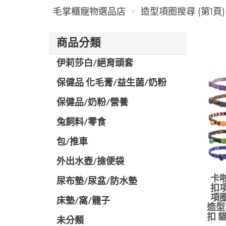
毛掌櫃寵物選品店
造型項圈搜尋 (第1頁)
商品分類
伊莉莎白/絕育頭套
保健品 化毛膏/益生菌/奶粉
保健品/奶粉/營養
兔飼料/零食
包/推車
外出水壺/撿便袋
卡啦
尿布墊/尿盆/防水墊
扣項
項圈
️床墊/窩/籠子
造型
扣 
未分類