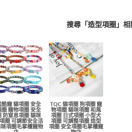
搜尋「造型項圈」相
酷寵 貓項圈 安全
TQC 貓項圈 狗項圈 寵
圈 寵物項圈 安全
物項圈 貓咪項圈 和風
 防窒息項圈 貓咪
項圈 日式項圈 小型犬
項圈 可調節安全活
項圈 可調整項圈 造型
貓咪項圈毛掌櫃寵物
項圈 安全項圈毛掌櫃寵