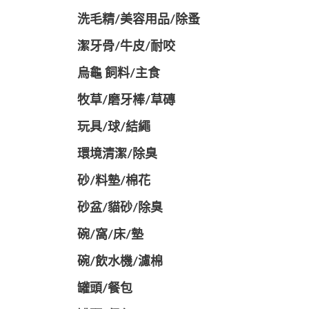
洗毛精/美容用品/除蚤
潔牙骨/牛皮/耐咬
烏龜 飼料/主食
牧草/磨牙棒/草磚
玩具/球/結繩
環境清潔/除臭
砂/料墊/棉花
砂盆/貓砂/除臭
碗/窩/床/墊
碗/飲水機/濾棉
罐頭/餐包