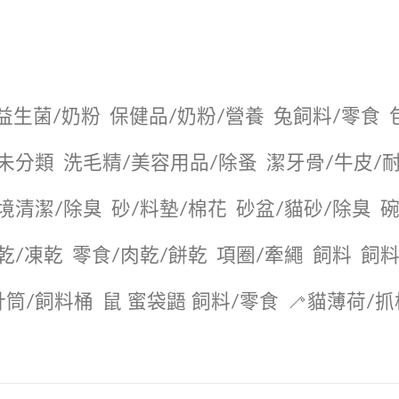
益生菌/奶粉
保健品/奶粉/營養
兔飼料/零食
未分類
洗毛精/美容用品/除蚤
潔牙骨/牛皮/
境清潔/除臭
砂/料墊/棉花
砂盆/貓砂/除臭
碗
乾/凍乾
零食/肉乾/餅乾
項圈/牽繩
飼料
飼料
針筒/飼料桶
鼠 蜜袋鼯 飼料/零食
🦯貓薄荷/