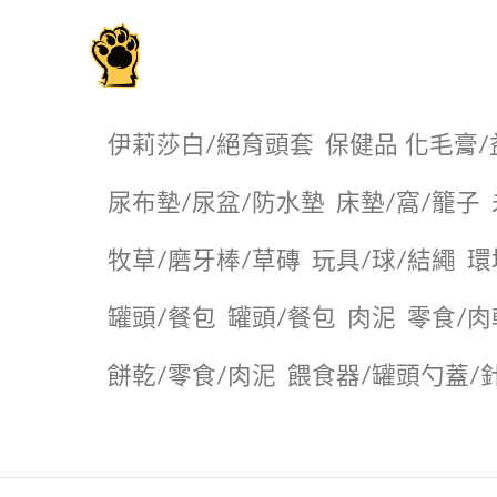
毛掌櫃寵物選品店
伊莉莎白/絕育頭套
保健品 化毛膏/
尿布墊/尿盆/防水墊
️床墊/窩/籠子
牧草/磨牙棒/草磚
玩具/球/結繩
環
罐頭/餐包
罐頭/餐包
肉泥
零食/肉
餅乾/零食/肉泥
餵食器/罐頭勺蓋/