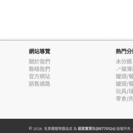
網站導覽
熱門分
關於我們
未分類
聯絡我們
🦯貓薄
官方網站
罐頭/
銷售通路
罐頭/
玩具/
零食/
© 2026.
毛掌櫃寵物選品店
為
語宸實業社(88770524)
版權所有 -