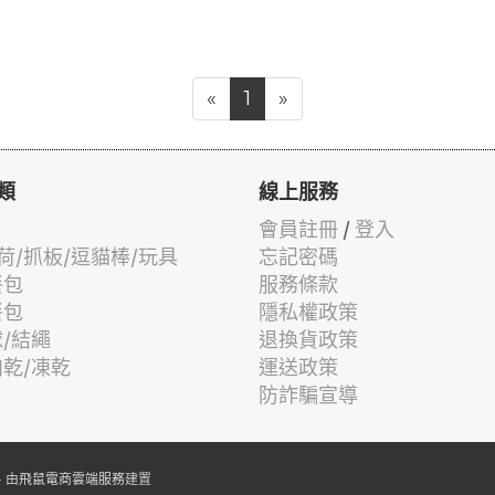
«
1
»
類
線上服務
會員註冊
/
登入
荷/抓板/逗貓棒/玩具
忘記密碼
餐包
服務條款
餐包
隱私權政策
球/結繩
退換貨政策
肉乾/凍乾
運送政策
防詐騙宣導
 由
飛鼠電商雲端服務
建置