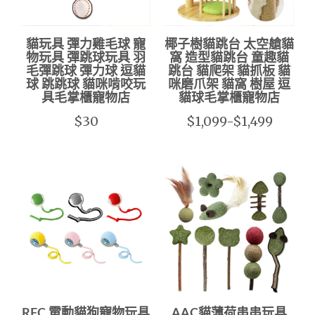
貓玩具 彈力雞毛球 寵
椰子樹貓跳台 太空艙貓
物玩具 彈跳球玩具 羽
窩 造型貓跳台 童趣貓
毛彈跳球 彈力球 逗貓
跳台 貓爬架 貓抓板 貓
球 跳跳球 貓咪啃咬玩
咪磨爪架 貓窩 樹屋 逗
具毛掌櫃寵物店
貓球毛掌櫃寵物店
$30
$1,099-$1,499
RFC 電動貓狗寵物玩具
AAC貓薄荷串串玩具