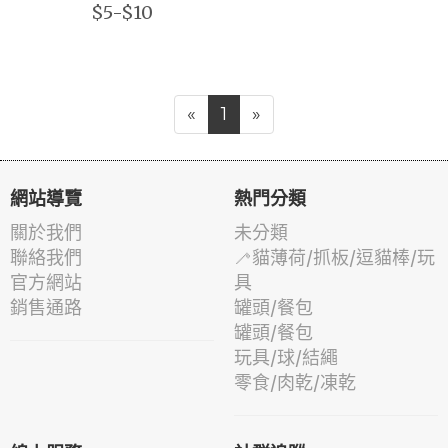
$5-$10
«
1
»
網站導覽
熱門分類
關於我們
未分類
聯絡我們
🦯貓薄荷/抓板/逗貓棒/玩
官方網站
具
銷售通路
罐頭/餐包
罐頭/餐包
玩具/球/結繩
零食/肉乾/凍乾