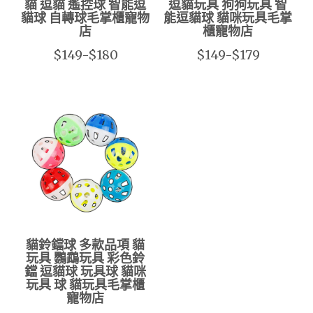
貓 逗貓 遙控球 智能逗
逗貓玩具 狗狗玩具 智
貓球 自轉球毛掌櫃寵物
能逗貓球 貓咪玩具毛掌
店
櫃寵物店
$149-$180
$149-$179
貓鈴鐺球 多款品項 貓
玩具 鸚鵡玩具 彩色鈴
鐺 逗貓球 玩具球 貓咪
玩具 球 貓玩具毛掌櫃
寵物店