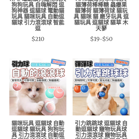
狗狗玩具 自嗨解悶 逗
貓薄荷棒棒糖 蟲癭果
狗神器 逗貓球 電動貓
貓薄荷 貓薄荷球 貓玩
玩具 貓咪玩具 自動逗
具 貓咪 貓 磨牙玩具 逗
貓球 引力滾滾球 智能
貓玩具 逗貓球 貓草 木
逗
天蓼
$210
$19-$50
貓咪玩具 逗貓球 自動
引力跳跳球 逗貓球 自
逗貓球 貓玩具 狗狗玩
動逗貓球 寵物玩具球
具 引力滾滾球 自動逗
引力滾滾球 寵物玩具